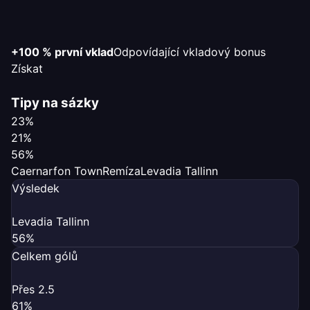
+100 % první vklad
Odpovídající vkladový bonus
Získat
Tipy na sázky
23%
21%
56%
Caernarfon Town
Remíza
Levadia Tallinn
Výsledek
Levadia Tallinn
56%
Celkem gólů
Přes 2.5
61%