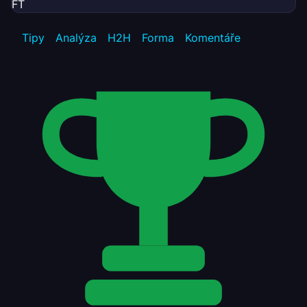
FT
Tipy
Analýza
H2H
Forma
Komentáře