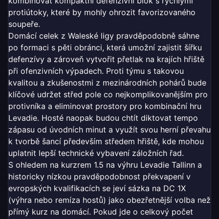
kombinovat kompaktní defenzivní blok s rychlými
protiútoky, které by mohly ohrozit favorizovaného
soupeře.
Domácí celek z Waleské ligy pravděpodobně sáhne
po formaci s pěti obránci, která umožní zajistit šířku
defenzívy a zároveň vytvořit přetlak na krajích hřiště
při ofenzivních výpadech. Proti týmu s takovou
kvalitou a zkušenostmi z mezinárodních pohárů bude
klíčové udržet střed pole co nejkomplikovanějším pro
protivníka a eliminovat prostory pro kombinační hru
Levadie. Hosté naopak budou chtít diktovat tempo
zápasu od úvodních minut a využít svou herní převahu
k tvorbě šancí především středem hřiště, kde mohou
uplatnit lepší technické vybavení záložních řad.
S ohledem na kurzrem 1.5 na výhru Levadie Tallinn a
historicky nízkou pravděpodobnost překvapení v
evropských kvalifikacích se jeví sázka na DC 1X
(výhra nebo remíza hostů) jako obezřetnější volba než
přímý kurz na domácí. Pokud jde o celkový počet