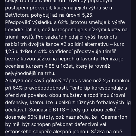
celky. Domácí Caernarfon Town by případným
postupem překvapil, kurzy na jejich výhru se u
BetVictoru pohybují až na úrovni 5,25.
Předpověď výsledku s 62% jistotou směřuje k výhře
Levadie Tallinn, což koresponduje s nízkými kurzy na
triumf hostů. Pro sázkaře hledající vyšší hodnotu
nabízí trh dvojitá šance X2 solidní alternativu – kurz
1,25 u 1xBet s 41% konfidencí představuje téměř
bezrizikovou sázku na neprohru favorita. Remíza je
oceněna kurzem 4,85 u 1xBet, který je rovněž
nejvýhodnější na trhu.
Analýza očekává gólový zápas s více než 2,5 brankou
při 64% pravděpodobnosti. Tento tip koresponduje s
ofenzivní povahou obou mužstev a rozdílnou úrovní
defensivy, kterou lze u celků z různých fotbalových lig
očekávat. Současně BTTS – tedy gól obou celků –
dosahuje 60% jistoty, což naznačuje, že i Caernarfon
by měl být schopen překonat defenzivní val
estonského soupeře alespoň jednou. Sázka na obě