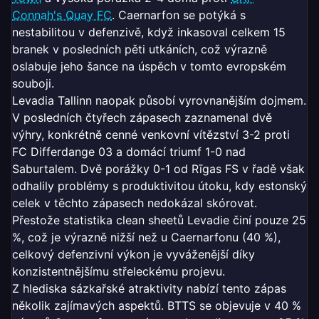
Connah's Quay FC
. Caernarfon se potýká s
nestabilitou v defenzivě, když inkasoval celkem 15
branek v posledních pěti utkáních, což výrazně
oslabuje jeho šance na úspěch v tomto evropském
souboji.
Levadia Tallinn naopak působí vyrovnanějším dojmem.
V posledních čtyřech zápasech zaznamenal dvě
výhry, konkrétně cenné venkovní vítězství 3-2 proti
FC Differdange 03 a domácí triumf 1-0 nad
Saburtalem. Dvě porážky 0-1 od Rīgas FS v řadě však
odhalily problémy s produktivitou útoku, kdy estonský
celek v těchto zápasech nedokázal skórovat.
Přestože statistika clean sheetů Levadie činí pouze 25
%, což je výrazně nižší než u Caernarfonu (40 %),
celkový defenzivní výkon je vyváženější díky
konzistentnějšímu střeleckému projevu.
Z hlediska sázkařské atraktivity nabízí tento zápas
několik zajímavých aspektů. BTTS se objevuje v 40 %