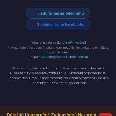
Sledujte nás na Telegramu
Sledujte nás na Facebooku
Fotbalová data poskytuje
API-Football
Provozováno Alexeyem Andrianovem, nezávislým vydavatelem. Sídlo:
Kyjev, Ukrajina.
Podpora:
support@football-predictions.ai
© 2026 Football Predictions — Všechna práva vyhrazena
O nás
Kontakt
Metodika
Prohlášení o vyloučení odpovědnosti
Zodpovědné Hraní
Zásady ochrany soukromí
Nastavení Cookies
Podmínky služby
Statistiky
Žebříček
Důležité Upozornění: Zodpovědné Hazardní