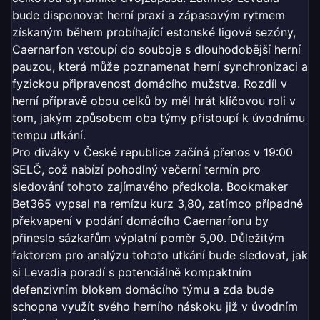
bude disponovat herní praxí a zápasovým rytmem
získaným během probíhající estonské ligové sezóny,
Caernarfon vstoupí do souboje s dlouhodobější herní
pauzou, která může poznamenat herní synchronizaci a
fyzickou připravenost domácího mužstva. Rozdíl v
herní přípravě obou celků by měl hrát klíčovou roli v
tom, jakým způsobem oba týmy přistoupí k úvodnímu
tempu utkání.
Pro diváky v České republice začíná přenos v 19:00
SELČ, což nabízí pohodlný večerní termín pro
sledování tohoto zajímavého předkola. Bookmaker
Bet365 vypsal na remízu kurz 3,80, zatímco případné
překvapení v podání domácího Caernarfonu by
přineslo sázkařům výplatní poměr 5,00. Důležitým
faktorem pro analýzu tohoto utkání bude sledovat, jak
si Levadia poradí s potenciálně kompaktním
defenzivním blokem domácího týmu a zda bude
schopna využít svého herního náskoku již v úvodním