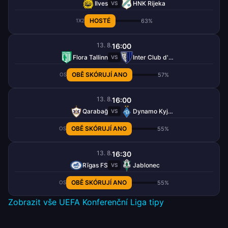
Ilves
HNK Rijeka
VS
HOSTÉ
63%
1X2
13. 8.
16:00
Flora Tallinn
Inter Club d'Escaldes
VS
OBĚ SKÓRUJÍ ANO
57%
OS
13. 8.
16:00
Qarabağ
Dynamo Kyjev
VS
OBĚ SKÓRUJÍ ANO
55%
OS
13. 8.
16:30
Rīgas FS
Jablonec
VS
OBĚ SKÓRUJÍ ANO
55%
OS
Zobrazit vše UEFA Konferenční Liga tipy