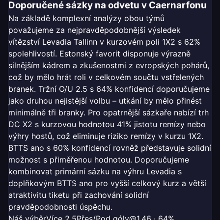
Doporučené sázky na odvetu v Caernarfonu
Na základě komplexní analýzy obou týmů
považujeme za nejpravděpodobnější výsledek
vítězství Levadia Tallinn v kurzovém poli 1X2 s 62%
spolehlivostí. Estonský favorit disponuje výrazně
silnějším kádrem a zkušenostmi z evropských pohárů,
což by mělo hrát roli v celkovém součtu vstřelených
branek. Tržní O/U 2.5 s 64% konfidencí doporučujeme
jako druhou nejistější volbu – utkání by mělo přinést
minimálně tři branky. Pro opatrnější sázkaře nabízí trh
DC X2 s kurzovou hodnotou 41% jistotu remízy nebo
výhry hostů, což eliminuje riziko remízy v kurzu 1X2.
BTTS ano s 60% konfidencí rovněž představuje solidní
možnost s přiměřenou hodnotou. Doporučujeme
kombinovat primární sázku na výhru Levadia s
doplňkovým BTTS ano pro vyšší celkový kurz a větší
atraktivitu tiketu při zachování solidní
pravděpodobnosti úspěchu.
Náš výběr
Více 2.5
Přes/Pod góly
@1.46 · 64%