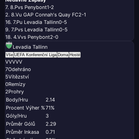
7. 8.
P
vs Penybont
1-2
2. 8.
V
u GAP Connah's Quay FC
2-1
16. 7.
P
u Levadia Tallinn
0-5
9. 7.
P
vs Levadia Tallinn
0-5
18. 4.
V
vs Penybont
2-0
Levadia Tallinn
Vše
UEFA Konferenční Liga
Doma
Hosté
V
V
V
V
V
7
Odehráno
5
Vítězství
0
Remízy
2
Prohry
Body/Hru
2.14
Procent Výher %
71%
Góly/Hru
3
Průměr Gólů
2.29
Průměr Inkasa
0.71