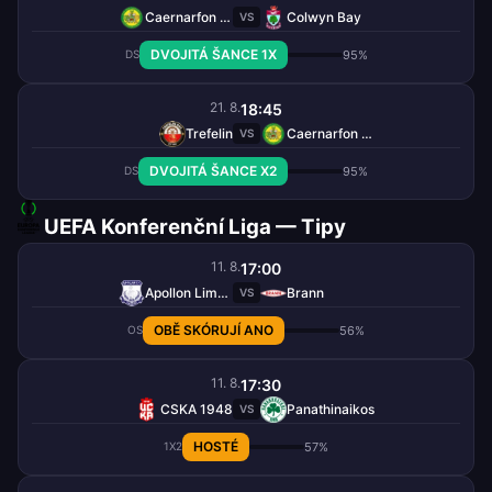
Caernarfon Town
Colwyn Bay
VS
DVOJITÁ ŠANCE 1X
95%
DS
21. 8.
18:45
Trefelin
Caernarfon Town
VS
DVOJITÁ ŠANCE X2
95%
DS
UEFA Konferenční Liga — Tipy
11. 8.
17:00
Apollon Limassol
Brann
VS
OBĚ SKÓRUJÍ ANO
56%
OS
11. 8.
17:30
CSKA 1948
Panathinaikos
VS
HOSTÉ
57%
1X2