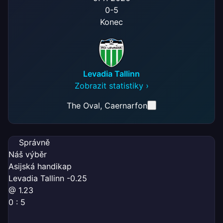
0
-
5
Konec
Levadia Tallinn
Zobrazit statistiky ›
The Oval
, Caernarfon
Správně
Náš výběr
Asijská handikap
Levadia Tallinn -0.25
@ 1.23
0 : 5