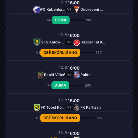
12. 8.
16:00
FC København
Debreceni VSC
VS
DOMA
78%
1X2
12. 8.
16:00
GKS Katowice
Hapoel Tel Aviv
VS
OBĚ SKÓRUJÍ ANO
57%
OS
12. 8.
16:00
Rapid Vídeň
Paide
VS
DOMA
80%
1X2
13. 8.
15:00
FK Tobol Kostanaj
FK Partizan
VS
OBĚ SKÓRUJÍ ANO
61%
OS
13. 8.
16:00