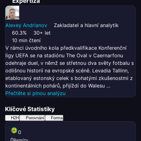
Expertíza
Alexey Andrianov
Zakladatel a hlavní analytik
60.3%
30+ let
10 min čtení
V rámci úvodního kola předkvalifikace Konferenční
ligy UEFA se na stadiónu The Oval v Caernarfonu
odehraje duel, v němž se střetnou dva světy fotbalu s
odlišnou historií na evropské scéně. Levadia Tallinn,
etablovaný estonský celek s bohatými zkušenostmi z
kontinentálních pohárů, přijíždí do Walesu ...
Přečtěte si plnou analýzu
Klíčové Statistiky
H2H
Porovnání
Forma
0
0
Remízy