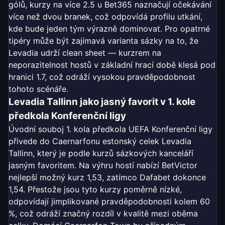
gólů, kurzy na více 2.5 u Bet365 naznačují očekávání
více než dvou branek, což odpovídá profilu utkání,
kde bude jeden tým výrazně dominovat. Pro opatrné
tipéry může být zajímavá varianta sázky na to, že
Levadia udrží clean sheet — kurzrem na
neporazitelnost hostů v základní hrací době klesá pod
hranici 1.7, což odráží vysokou pravděpodobnost
tohoto scénáře.
Levadia Tallinn jako jasný favorit v 1. kole
předkola Konferenční ligy
Úvodní souboj 1. kola předkola UEFA Konferenční ligy
přivede do Caernarfonu estonský celek Levadia
Tallinn, který je podle kurzů sázkových kanceláří
jasným favoritem. Na výhru hostí nabízí BetVictor
nejlepší možný kurz 1,53, zatímco Dafabet dokonce
1,54. Přestože jsou tyto kurzy poměrně nízké,
odpovídají jimplikované pravděpodobnosti kolem 60
%, což odráží značný rozdíl v kvalitě mezi oběma