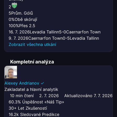
2
5
Prům. Gólů
0%
Obě skórují
100%
Přes 2.5
16. 7. 2026
Levadia Tallinn
5-0
Caernarfon Town
9. 7. 2026
Caernarfon Town
0-5
Levadia Tallinn
Zobrazit všechna utkání
Kompletní analýza
Alexey Andrianov
✓
Zakladatel a hlavní analytik
10 min čtení
2. 7. 2026
Aktualizováno 7. 7. 2026
60.3% Úspěšnost «Náš Tip»
30+ Let Zkušeností
16.2k Sledované Predikce