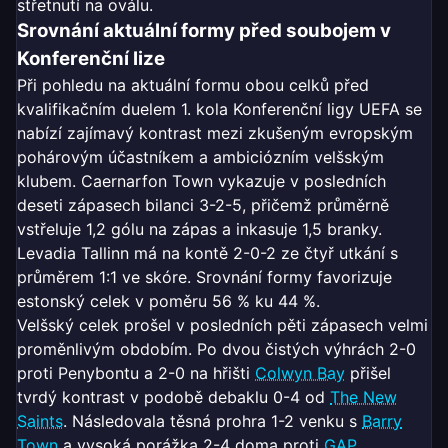
střetnutí na oválu.
Srovnání aktuální formy před soubojem v
Konferenční lize
Při pohledu na aktuální formu obou celků před
kvalifikačním duelem 1. kola Konferenční ligy UEFA se
nabízí zajímavý kontrast mezi zkušeným evropským
pohárovým účastníkem a ambiciózním velšským
klubem. Caernarfon Town vykazuje v posledních
deseti zápasech bilanci 3-2-5, přičemž průměrně
vstřeluje 1,2 gólu na zápas a inkasuje 1,5 branky.
Levadia Tallinn má na kontě 2-0-2 ze čtyř utkání s
průměrem 1:1 ve skóre. Srovnání formy favorizuje
estonský celek v poměru 56 % ku 44 %.
Velšský celek prošel v posledních pěti zápasech velmi
proměnlivým obdobím. Po dvou čistých výhrách 2-0
proti Penybontu a 2-0 na hřišti
Colwyn Bay
přišel
tvrdý kontrast v podobě debaklu 0-4 od
The New
Saints
. Následovala těsná prohra 1-2 venku s
Barry
Town
a vysoká porážka 2-4 doma proti
GAP