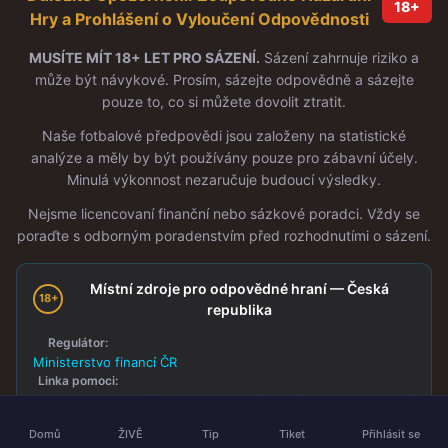
18+
Hry a Prohlášení o Vyloučení Odpovědnosti
MUSÍTE MÍT 18+ LET PRO SÁZENÍ.
Sázení zahrnuje riziko a
může být návykové. Prosím, sázejte odpovědně a sázejte
pouze to, co si můžete dovolit ztratit.
Naše fotbalové předpovědi jsou založeny na statistické
analýze a měly by být používány pouze pro zábavní účely.
Minulá výkonnost nezaručuje budoucí výsledky.
Nejsme licencovaní finanční nebo sázkové poradci. Vždy se
poraďte s odborným poradenstvím před rozhodnutími o sázení.
Místní zdroje pro odpovědné hraní — Česká
18+
republika
Regulátor:
Ministerstvo financí ČR
Linka pomoci:
Společnost Podané ruce — Hazardní hraní
·
Linka první
(24/7)
psychické pomoci
:
116 123
Domů
ŽIVĚ
Tip
Tiket
Přihlásit se
Sebevyloučení: