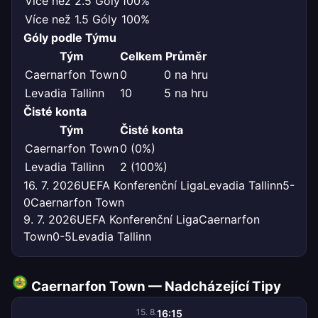
Více než 2.5 Góly
100%
Více než 1.5 Góly
100%
Góly podle Týmu
Tým
Celkem
Průměr
Caernarfon Town
0
0 na hru
Levadia Tallinn
10
5 na hru
Čisté konta
Tým
Čisté konta
Caernarfon Town
0 (0%)
Levadia Tallinn
2 (100%)
16. 7. 2026
UEFA Konferenční Liga
Levadia Tallinn
5-
0
Caernarfon Town
9. 7. 2026
UEFA Konferenční Liga
Caernarfon
Town
0-5
Levadia Tallinn
Caernarfon Town — Nadcházející Tipy
15. 8.
16:15