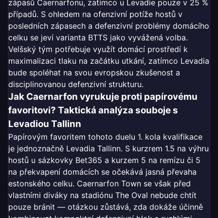
zápasů Caernarfonu, zatímco u Levadie pouze v 25 %
případů. S ohledem na ofenzivní potíže hostů v
posledních zápasech a defenzivní problémy domácího
celku se jeví varianta BTTS jako vyvážená volba.
Velšský tým potřebuje využít domácí prostředí k
maximalizaci tlaku na začátku utkání, zatímco Levadia
bude spoléhat na svou evropskou zkušenost a
disciplinovanou defenzivní strukturu.
Jak Caernarfon vyrukuje proti papírovému
favoritovi? Taktická analýza souboje s
Levadiou Tallinn
Papírovým favoritem tohoto duelu 1. kola kvalifikace
je jednoznačně Levadia Tallinn. S kurzrem 1.5 na výhru
hostů u sázkovky Bet365 a kurzem 5 na remízu či 5
na překvapení domácích se očekává jasná převaha
estonského celku. Caernarfon Town se však před
vlastními diváky na stadiónu The Oval nebude chtít
pouze bránit — otázkou zůstává, zda dokáže účinně