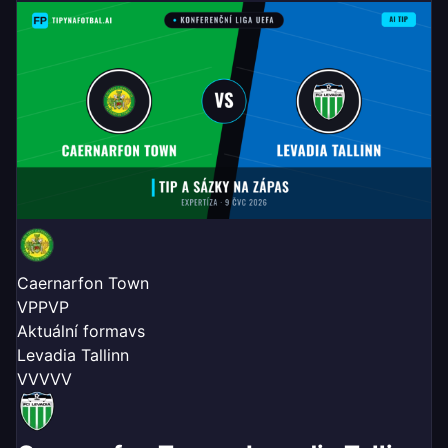
Caernarfon Town
V
P
P
V
P
Aktuální forma
vs
Levadia Tallinn
V
V
V
V
V