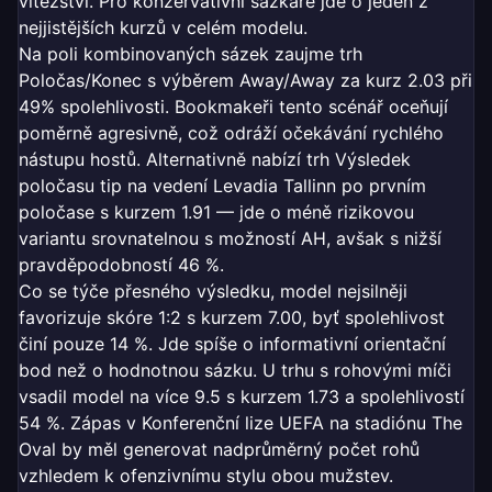
vítězství. Pro konzervativní sázkaře jde o jeden z
nejjistějších kurzů v celém modelu.
Na poli kombinovaných sázek zaujme trh
Poločas/Konec s výběrem Away/Away za kurz 2.03 při
49% spolehlivosti. Bookmakeři tento scénář oceňují
poměrně agresivně, což odráží očekávání rychlého
nástupu hostů. Alternativně nabízí trh Výsledek
poločasu tip na vedení Levadia Tallinn po prvním
poločase s kurzem 1.91 — jde o méně rizikovou
variantu srovnatelnou s možností AH, avšak s nižší
pravděpodobností 46 %.
Co se týče přesného výsledku, model nejsilněji
favorizuje skóre 1:2 s kurzem 7.00, byť spolehlivost
činí pouze 14 %. Jde spíše o informativní orientační
bod než o hodnotnou sázku. U trhu s rohovými míči
vsadil model na více 9.5 s kurzem 1.73 a spolehlivostí
54 %. Zápas v Konferenční lize UEFA na stadiónu The
Oval by měl generovat nadprůměrný počet rohů
vzhledem k ofenzivnímu stylu obou mužstev.