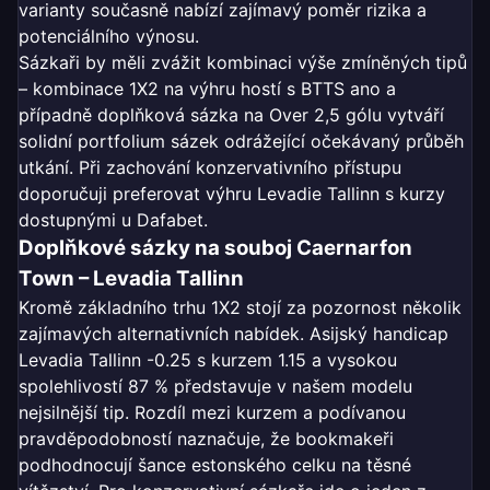
varianty současně nabízí zajímavý poměr rizika a
potenciálního výnosu.
Sázkaři by měli zvážit kombinaci výše zmíněných tipů
– kombinace 1X2 na výhru hostí s BTTS ano a
případně doplňková sázka na Over 2,5 gólu vytváří
solidní portfolium sázek odrážející očekávaný průběh
utkání. Při zachování konzervativního přístupu
doporučuji preferovat výhru Levadie Tallinn s kurzy
dostupnými u Dafabet.
Doplňkové sázky na souboj Caernarfon
Town – Levadia Tallinn
Kromě základního trhu 1X2 stojí za pozornost několik
zajímavých alternativních nabídek. Asijský handicap
Levadia Tallinn -0.25 s kurzem 1.15 a vysokou
spolehlivostí 87 % představuje v našem modelu
nejsilnější tip. Rozdíl mezi kurzem a podívanou
pravděpodobností naznačuje, že bookmakeři
podhodnocují šance estonského celku na těsné