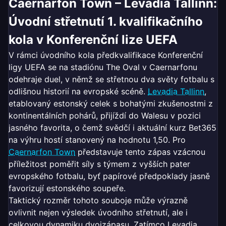
Caernarfon Town – Levadia Tallinn:
Úvodní střetnutí 1. kvalifikačního
kola v Konferenční lize UEFA
V rámci úvodního kola předkvalifikace Konferenční
ligy UEFA se na stadiónu The Oval v Caernarfonu
odehraje duel, v němž se střetnou dva světy fotbalu s
odlišnou historií na evropské scéně.
Levadia Tallinn
,
etablovaný estonský celek s bohatými zkušenostmi z
kontinentálních pohárů, přijíždí do Walesu v pozici
jasného favorita, o čemž svědčí i aktuální kurz Bet365
na výhru hostí stanovený na hodnotu 1,50. Pro
Caernarfon Town
představuje tento zápas vzácnou
příležitost poměřit síly s týmem z vyšších pater
evropského fotbalu, byť papírové předpoklady jasně
favorizují estonského soupeře.
Taktický rozměr tohoto souboje může výrazně
ovlivnit nejen výsledek úvodního střetnutí, ale i
celkovou dynamiku dvojzápasu. Zatímco Levadia