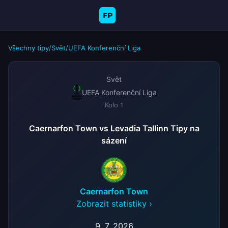
FP
Všechny tipy
/
Svět
/
UEFA Konferenční Liga
Svět
UEFA Konferenční Liga
Kolo 1
Caernarfon Town vs Levadia Tallinn Tipy na
sázení
Caernarfon Town
Zobrazit statistiky ›
9. 7. 2026