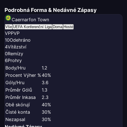
Podrobná Forma & Nedávné Zápasy
Caernarfon Town
Vše
UEFA Konferenční Liga
Doma
Hosté
V
P
P
V
P
10
Odehráno
4
Vítězství
0
Remízy
6
Prohry
Body/Hru
1.2
Procent Výher %
40%
Góly/Hru
3.6
Průměr Gólů
1.3
Průměr Inkasa
2.3
Obě skórují
40%
Čisté konta
30%
Nezapsal
30%
Nedávné Zápasy