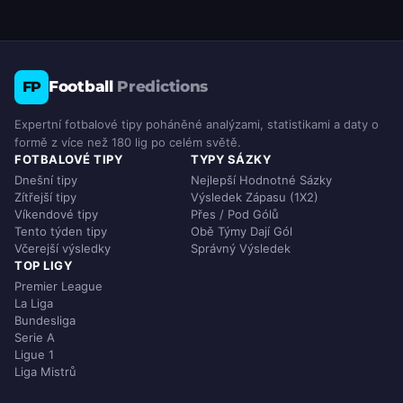
Football
Predictions
FP
Expertní fotbalové tipy poháněné analýzami, statistikami a daty o
formě z více než 180 lig po celém světě.
FOTBALOVÉ TIPY
TYPY SÁZKY
Dnešní tipy
Nejlepší Hodnotné Sázky
Zítřejší tipy
Výsledek Zápasu (1X2)
Víkendové tipy
Přes / Pod Gólů
Tento týden tipy
Obě Týmy Dají Gól
Včerejší výsledky
Správný Výsledek
TOP LIGY
Premier League
La Liga
Bundesliga
Serie A
Ligue 1
Liga Mistrů