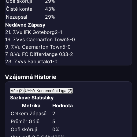
Obě skórují
29%
Čisté konta
43%
Nezapsal
29%
Nedávné Zápasy
21. 7.
V
u IFK Göteborg
2-1
16. 7.
V
vs Caernarfon Town
5-0
9. 7.
V
u Caernarfon Town
5-0
7. 8.
V
u FC Differdange 03
3-2
23. 7.
V
vs Saburtalo
1-0
Vzájemná Historie
Vše (2)
UEFA Konferenční Liga (2)
Sázkové Statistiky
Metrika
Hodnota
Celkem Zápasů
2
Průměr Gólů
5
Obě skórují
0%