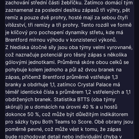
zachování střední části žebříčku. Zatímco domácí tým
zaznamenal za poslední desítku zápasů tři výhry, pět
remíz a pouze dvě prohry, hosté mají za sebou čtyři
vítězství, tři remízy a tři prohry. Tento rozdíl ve formě
je klíčový pro pochopení dynamiky střetu, kde má
Brentford mírnou výhodu v konzistenci výkonů.
Z hlediska útočné síly jsou oba týmy velmi vyrovnané,
což naznačuje potenciál pro těsný zápas s několika
gólovými jednotkami. Průměrná skóre obou celků se
pohybuje kolem jednoho a půl až dvou branek na
zápas, přičemž Brentford průměrně vstřeluje 1,3
branky a obdrhuje 1,1, zatímco Crystal Palace má
téměř identické čísla s průměrem 1,2 vstřelených a 1,1
obdržených branek. Statistika BTTS (oba týmy
skórují) je u domácích na úrovni 40 % a u hostů
dokonce 50 %, což může být důležitým indikátorem
pro sázky typu Both Teams to Score. Obě obrany jsou
poměrně pevné, což může vést k tomu, že zápas
bude rozhodovat detail nebo individuální chyba v