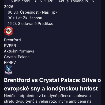
15 min čtení
8. 5. 2026
Aktualizováno 28. 5.
2026
60.3% Úspěšnost «Náš Tip»
30+ Let Zkušeností
16.2k Sledované Predikce
Brentford
P
V
P
R
R
Aktuální forma
vs
Crystal Palace
R
P
R
P
V
Brentford vs Crystal Palace: Bitva o
evropské sny a londýnskou hrdost
Nedělní odpoledne v Londýně přinese napínavou
střetu dvou týmů s velmi rozdílnými ambicemi na