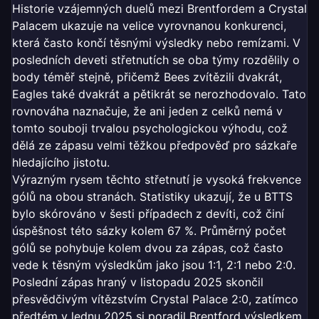
Historie vzájemných duelů mezi Brentfordem a Crystal
Palacem ukazuje na velice vyrovnanou konkurenci,
která často končí těsnými výsledky nebo remízami. V
posledních deveti střetnutích se oba týmy rozdělily o
body téměř stejně, přičemž Bees zvítězili dvakrát,
Eagles také dvakrát a pětikrát se nerozhodovalo. Tato
rovnováha naznačuje, že ani jeden z celků nemá v
tomto souboji trvalou psychologickou výhodu, což
dělá ze zápasu velmi těžkou předpověď pro sázkaře
hledajícího jistotu.
Výrazným rysem těchto střetnutí je vysoká frekvence
gólů na obou stranách. Statistiky ukazují, že u BTTS
bylo skórováno v šesti případech z devíti, což činí
úspěšnost této sázky kolem 67 %. Průměrný počet
gólů se pohybuje kolem dvou za zápas, což často
vede k těsným výsledkům jako jsou 1:1, 2:1 nebo 2:0.
Poslední zápas hraný v listopadu 2025 skončil
přesvědčivým vítězstvím Crystal Palace 2:0, zatímco
předtém v lednu 2025 si poradil Brentford výsledkem