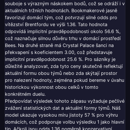
souboje s výrazným náskokem bodů, což se odráží i v
aktuálních tržních hodnotách. Bookmakerové jasně
favorizují domácí tým, což potvrzují silné odds pro
vítězství Brentfordu ve výši 1.36. Tato hodnota
odpovídá implicitní pravděpodobnosti okolo 56.6 %,
což naznačuje silnou důvěru trhu v domácí prostředí
Bees. Na druhé straně má Crystal Palace šanci na
překvapení s koeficientem 3.00, což představuje
implicitní pravděpodobnost 25.6 %. Pro sázníky je
důležité analyzovat, zda tyto ceny skutečně reflektují
aktuální formu obou týmů nebo zda skýtají prostor
pro nalezení hodnoty, zejména pokud bereme v úvahu
historickou výkonnost obou celků v tomto
konkrétném duelu.
Předpovídat výsledek tohoto zápasu vyžaduje pečlivé
zvážení statistických dat a aktuální formy týmů. Náš
model ukazuje vysokou míru jistoty 57 % pro výhru
domácích, což podporuje volbu výsledku 1 jako hlavní
tip. Ačkoli jsou odds 1.36 poměrně konzervativní,