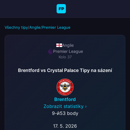
FP
Všechny tipy
/
Anglie
/
Premier League
Anglie
Premier League
Kolo 37
Brentford vs Crystal Palace Tipy na sázení
Brentford
Zobrazit statistiky ›
9-й
53 body
17. 5. 2026