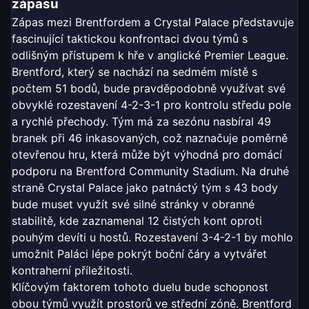
zápasu
Zápas mezi Brentfordem a Crystal Palace představuje
fascinující taktickou konfrontaci dvou týmů s
odlišným přístupem k hře v anglické Premier League.
Brentford, který se nachází na sedmém místě s
počtem 51 bodů, bude pravděpodobně využívat své
obvyklé rozestavení 4-2-3-1 pro kontrolu středu pole
a rychlé přechody. Tým má za sezónu nasbíral 49
branek při 46 inkasovaných, což naznačuje poměrně
otevřenou hru, která může být výhodná pro domácí
podporu na Brentford Community Stadium. Na druhé
straně Crystal Palace jako patnáctý tým s 43 body
bude muset využít své silné stránky v obranné
stabilitě, kde zaznamenal 12 čistých kont oproti
pouhým devíti u hostů. Rozestavení 3-4-2-1 by mohlo
umožnit Paláci lépe pokrýt boční čáry a vytvářet
kontraherní příležitosti.
Klíčovým faktorem tohoto duelu bude schopnost
obou týmů využít prostorů ve střední zóně. Brentford