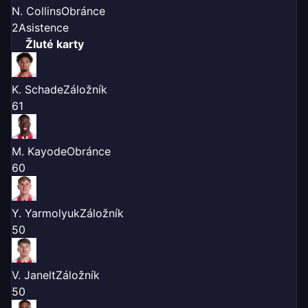
N. Collins
Obránce
2
Asistence
Žluté karty
K. Schade
Záložník
6
1
M. Kayode
Obránce
6
0
Y. Yarmolyuk
Záložník
5
0
V. Janelt
Záložník
5
0