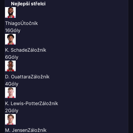
Nejlepší střelci
Thiago
Útočník
16
Góly
K. Schade
Záložník
6
Góly
D. Ouattara
Záložník
4
Góly
K. Lewis-Potter
Záložník
2
Góly
M. Jensen
Záložník