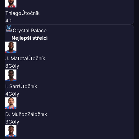
Thiago
Útočník
4
0
Crystal Palace
Nejlepší střelci
J. Mateta
Útočník
8
Góly
I. Sarr
Útočník
4
Góly
D. Muñoz
Záložník
3
Góly