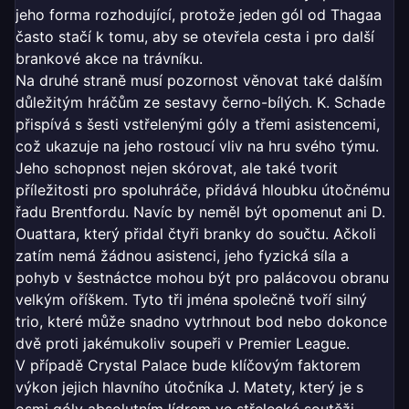
jeho forma rozhodující, protože jeden gól od Thagaa
často stačí k tomu, aby se otevřela cesta i pro další
brankové akce na trávníku.
Na druhé straně musí pozornost věnovat také dalším
důležitým hráčům ze sestavy černo-bílých. K. Schade
přispívá s šesti vstřelenými góly a třemi asistencemi,
což ukazuje na jeho rostoucí vliv na hru svého týmu.
Jeho schopnost nejen skórovat, ale také tvorit
příležitosti pro spoluhráče, přidává hloubku útočnému
řadu Brentfordu. Navíc by neměl být opomenut ani D.
Ouattara, který přidal čtyři branky do součtu. Ačkoli
zatím nemá žádnou asistenci, jeho fyzická síla a
pohyb v šestnáctce mohou být pro palácovou obranu
velkým oříškem. Tyto tři jména společně tvoří silný
trio, které může snadno vytrhnout bod nebo dokonce
dvě proti jakémukoliv soupeři v Premier League.
V případě Crystal Palace bude klíčovým faktorem
výkon jejich hlavního útočníka J. Matety, který je s