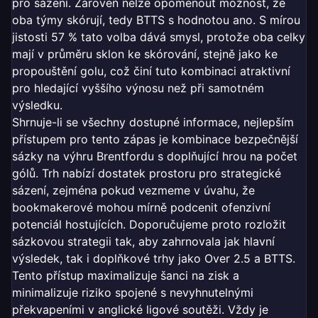
pro sázení. Zároveň nelze opomenout možnost, že
oba týmy skórují, tedy BTTS s hodnotou ano. S mírou
jistosti 57 % tato volba dává smysl, protože oba celky
mají v průměru sklon ke skórování, stejně jako ke
propouštění golu, což činí tuto kombinaci atraktivní
pro hledající vyššího výnosu než při samotném
výsledku.
Shrnuje-li se všechny dostupné informace, nejlepším
přístupem pro tento zápas je kombinace bezpečnější
sázky na výhru Brentfordu s doplňující hrou na počet
gólů. Trh nabízí dostatek prostoru pro strategické
sázení, zejména pokud vezmeme v úvahu, že
bookmakerové mohou mírně podcenit ofenzivní
potenciál hostujících. Doporučujeme proto rozložit
sázkovou strategii tak, aby zahrnovala jak hlavní
výsledek, tak i doplňkové trhy jako Over 2.5 a BTTS.
Tento přístup maximalizuje šanci na zisk a
minimalizuje riziko spojené s nevyhnutelnými
překvapeními v anglické ligové soutěži. Vždy je