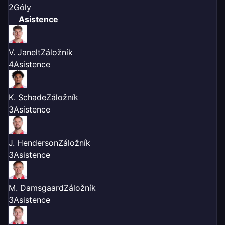
2
Góly
Asistence
V. Janelt
Záložník
4
Asistence
K. Schade
Záložník
3
Asistence
J. Henderson
Záložník
3
Asistence
M. Damsgaard
Záložník
3
Asistence