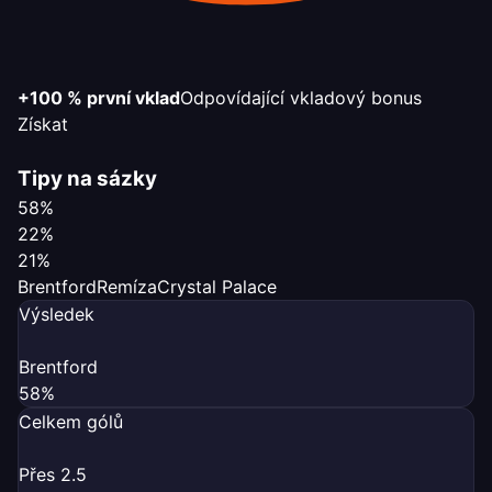
+100 % první vklad
Odpovídající vkladový bonus
Získat
Tipy na sázky
58%
22%
21%
Brentford
Remíza
Crystal Palace
Výsledek
Brentford
58%
Celkem gólů
Přes 2.5