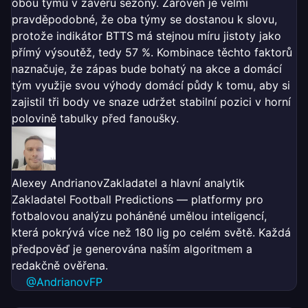
obou týmů v závěru sezóny. Zároveň je velmi
pravděpodobné, že oba týmy se dostanou k slovu,
protože indikátor BTTS má stejnou míru jistoty jako
přímý výsoutěž, tedy 57 %. Kombinace těchto faktorů
naznačuje, že zápas bude bohatý na akce a domácí
tým využije svou výhody domácí půdy k tomu, aby si
zajistil tři body ve snaze udržet stabilní pozici v horní
polovině tabulky před fanoušky.
Alexey Andrianov
Zakladatel a hlavní analytik
Zakladatel Football Predictions — platformy pro
fotbalovou analýzu poháněné umělou inteligencí,
která pokrývá více než 180 lig po celém světě. Každá
předpověď je generována naším algoritmem a
redakčně ověřena.
@AndrianovFP