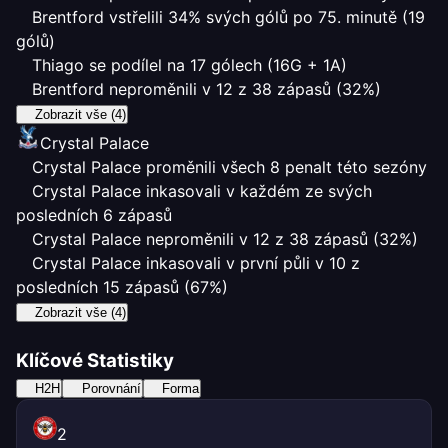
Brentford vstřelili 34% svých gólů po 75. minutě (19
gólů)
Thiago se podílel na 17 gólech (16G + 1A)
Brentford neproměnili v 12 z 38 zápasů (32%)
Zobrazit vše (4)
Crystal Palace
Crystal Palace proměnili všech 8 penalt této sezóny
Crystal Palace inkasovali v každém ze svých
posledních 6 zápasů
Crystal Palace neproměnili v 12 z 38 zápasů (32%)
Crystal Palace inkasovali v první půli v 10 z
posledních 15 zápasů (67%)
Zobrazit vše (4)
Klíčové Statistiky
H2H
Porovnání
Forma
2