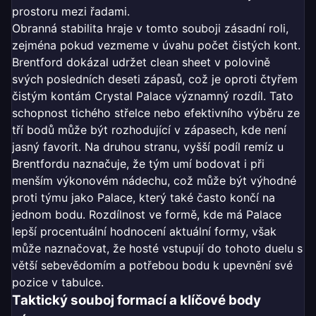
prostoru mezi řadami.
Obranná stabilita hraje v tomto souboji zásadní roli,
zejména pokud vezmeme v úvahu počet čistých kont.
Brentford dokázal udržet clean sheet v polovině
svých posledních deseti zápasů, což je oproti čtyřem
čistým kontám Crystal Palace významný rozdíl. Tato
schopnost tichého střelce nebo efektivního výběru ze
tří bodů může být rozhodující v zápasech, kde není
jasný favorit. Na druhou stranu, vyšší podíl remíz u
Brentfordu naznačuje, že tým umí bodovat i při
menším výkonovém nádechu, což může být výhodné
proti týmu jako Palace, který také často končí na
jednom bodu. Rozdílnost ve formě, kde má Palace
lepší procentuální hodnocení aktuální formy, však
může naznačovat, že hosté vstupují do tohoto duelu s
větší sebevědomím a potřebou bodu k upevnění své
pozice v tabulce.
Taktický souboj formací a klíčové body