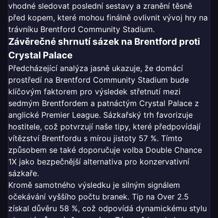
vhodné sledovat poslední sestavy a zranění těsně
před kopem, které mohou finálně ovlivnit vývoj hry na
trávníku Brentford Community Stadium.
Závěrečné shrnutí sázek na Brentford proti
Crystal Palace
Předcházející analýza jasně ukazuje, že domácí
prostředí na Brentford Community Stadium bude
klíčovým faktorem pro výsledek střetnutí mezi
sedmým Brentfordem a patnáctým Crystal Palace z
anglické Premier League. Sázkařský trh favorizuje
hostitele, což potvrzují naše tipy, které předpovídají
vítězství Brentfordu s mírou jistoty 57 %. Tímto
způsobem se také doporučuje volba Double Chance
1X jako bezpečnější alternativa pro konzervativní
sázkaře.
Kromě samotného výsledku je silným signálem
očekávání vyššího počtu branek. Tip na Over 2.5
získal důvěru 58 %, což odpovídá dynamickému stylu