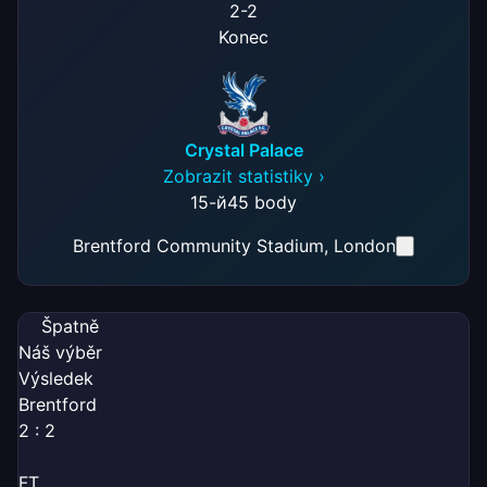
2
-
2
Konec
Crystal Palace
Zobrazit statistiky ›
15-й
45 body
Brentford Community Stadium
, London
Špatně
Náš výběr
Výsledek
Brentford
2 : 2
FT