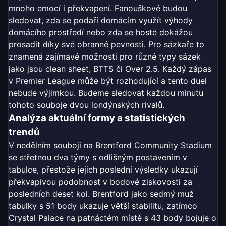
mnoho emocí i překvapení. Fanouškové budou
sledovat, zda se podaří domácím využít výhody
domácího prostředí nebo zda se hosté dokážou
prosadit díky své obranné pevnosti. Pro sázkaře to
znamená zajímavé možnosti pro různé typy sázek
jako jsou clean sheet, BTTS či Over 2.5. Každý zápas
v Premier League může být rozhodující a tento duel
nebude výjimkou. Budeme sledovat každou minutu
tohoto souboje dvou londýnských rivalů.
Analýza aktuální formy a statistických
trendů
V nedělním souboji na Brentford Community Stadium
se střetnou dva týmy s odlišným postavením v
tabulce, přestože jejich poslední výsledky ukazují
překvapivou podobnost v bodové ziskovosti za
posledních deset kol. Brentford jako sedmý muž
tabulky s 51 body ukazuje větší stabilitu, zatímco
Crystal Palace na patnáctém místě s 43 body bojuje o