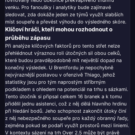
rovnováhy nebo dokonce překvapivého triumfu
venku. Pro fanoušky i analytiky bude zajímavé
sledovat, zda dokáže jeden ze týmů využít slabších
míst soupeře a převést výhodu do výsledného skóre.
Klíčoví hráči, kteří mohou rozhodnout o
průběhu zápasu
Při analýze klíčových faktorů pro tento střet nelze
přehlédnout výraznou roli útočných sil obou celků,
které budou pravděpodobně mít největší dopad na
konečný výsledek. U Brentfordu je nepochybně
nejvýraznější postavou v ofenzivě Thiago, jehož
statistiky jsou pro tým naprostým stříbrným
podkladem s ohledem na potenciál na trhu s sázkami.
Tento útočník si připsal celkem 16 branek a k tomu
přidělil jednu asistenci, což z něj dělá hlavního hrdinu
při hledání bodů. Jeho schopnost zakončit útoky činí
z něj nebezpečného soupeře pro každý obranný řady,
zejména pokud se podaří využít prostorů mezi liniemi.
V kontextu sázení na trh Over 2.5 může být právě