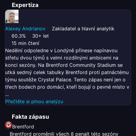
Expertíza
Alexey Andrianov
Zakladatel a hlavní analytik
60.3%
30+ let
15 min čtení
Nedělní odpoledne v Londýně přinese napínavou
střetu dvou týmů s velmi rozdílnými ambicemi na
konci sezóny. Na Brentford Community Stadium se
utká sedmý celek tabulky Brentford proti patnáctému
týmu soutěže Crystal Palace. Tento zápas není jen o
třech bodech pro domácí, kteří bojují o pevné místo v
...
Přečtěte si plnou analýzu
Fakta zápasu
Brentford
Brentford proměnili všech 8 penalt této sezóny