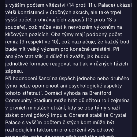
s vyšším počtem vítězství (14 proti 11 u Palace) ukázal
větší konzistenci v útočných akcích, ale také trpěl
vyšší počet prohrávajících zápasů (12 proti 13 u
soupeře), což může vést k nervózním výkonům na
klíčových pozicích. Oba týmy mají podobný počet
remíz (9 respektive 10), což naznačuje, že každý bod
bude mít velký význam pro konečné umístění. Při
analýze statistik je důležité zvážit, jak budou
jednotlivé formace reagovat na tlak v různých fázích
zápasu.
Při hodnocení šancí na úspěch jednoho nebo druhého
týmu nelze opomenout ani psychologické aspekty
tohoto střetnutí. Domácí výhoda na Brentford
Community Stadium může hrát důležitou roli zejména
v prvních minutách utkání, kdy se oba týmy snaží
získat první gólový impuls. Obranná stabilita Crystal
Palace s vyšším počtem čistých kont může být
rozhodujícím faktorem pro udržení výsledkové