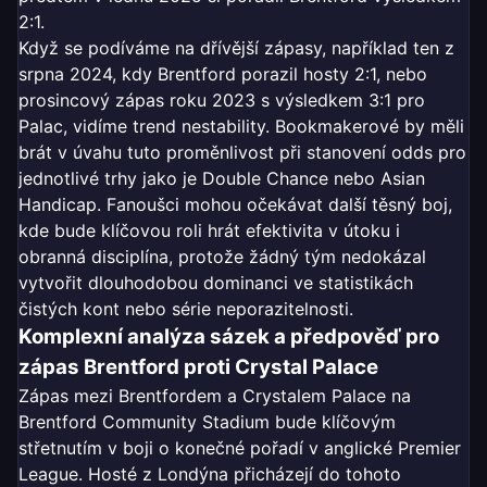
2:1.
Když se podíváme na dřívější zápasy, například ten z
srpna 2024, kdy Brentford porazil hosty 2:1, nebo
prosincový zápas roku 2023 s výsledkem 3:1 pro
Palac, vidíme trend nestability. Bookmakerové by měli
brát v úvahu tuto proměnlivost při stanovení odds pro
jednotlivé trhy jako je Double Chance nebo Asian
Handicap. Fanoušci mohou očekávat další těsný boj,
kde bude klíčovou roli hrát efektivita v útoku i
obranná disciplína, protože žádný tým nedokázal
vytvořit dlouhodobou dominanci ve statistikách
čistých kont nebo série neporazitelnosti.
Komplexní analýza sázek a předpověď pro
zápas Brentford proti Crystal Palace
Zápas mezi Brentfordem a Crystalem Palace na
Brentford Community Stadium bude klíčovým
střetnutím v boji o konečné pořadí v anglické Premier
League. Hosté z Londýna přicházejí do tohoto