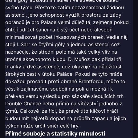
osmi góly absolutním lídrem ve střelecké soutěži
svého týmu. Přestože zatím nezaznamenal žádnou
asistenci, jeho schopnost využít prostoru za zády
obránců je pro Palace velmi důležitá, zejména pokud
chtějí udržet šanci na čistý účet nebo alespoň
minimalizovat počet inkasovaných branek. Vedle něj
stojí I. Sarr se čtyřmi góly a jednou asistencí, což
naznačuje, že střední pole má také velký vliv na
útočné akce tohoto klubu. D. Muñoz pak přidal tři
branky a dvě asistence, což ukazuje na důležitost
širokých cest v útoku Paláce. Pokud se tyto hráče
dokážou prosadit proti obraně Brentfordu, může to
vést k zajímavému souboji na poli a možná i k
překvapivému výsledku pro sázkaře sledujících trh
Double Chance nebo přímo na vítězství jednoho z
týmů. Celkově lze říci, že právě tito klíčoví hráči
budou mít největší dopad na průběh zápasu a jejich
výkon může určit směr celé hry.
Přímé souboje a statistiky minulosti