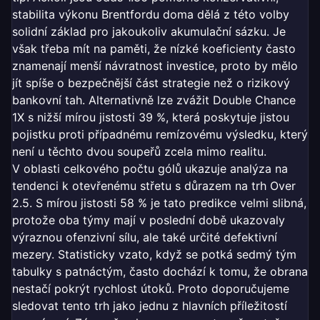
stabilita výkonu Brentfordu doma dělá z této volby
solidní základ pro jakoukoliv akumulační sázku. Je
však třeba mít na paměti, že nízké koeficienty často
znamenají menší návratnost investice, proto by mělo
jít spíše o bezpečnější část strategie než o rizikový
bankovní tah. Alternativně lze zvážit Double Chance
1X s nižší mírou jistosti 39 %, která poskytuje jistou
pojistku proti případnému remízovému výsledku, který
není u těchto dvou soupeřů zcela mimo realitu.
V oblasti celkového počtu gólů ukazuje analýza na
tendenci k otevřenému střetu s důrazem na trh Over
2.5. S mírou jistosti 58 % je tato predikce velmi slibná,
protože oba týmy mají v poslední době ukazovaly
výraznou ofenzivní sílu, ale také určité defektivní
mezery. Statisticky vzato, když se potká sedmý tým
tabulky s patnáctým, často dochází k tomu, že obrana
nestačí pokrýt rychlost útoků. Proto doporučujeme
sledovat tento trh jako jednu z hlavních příležitostí