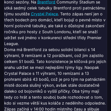
konci sezóny. Na
Brentford
Community Stadium se
utká sedmý celek tabulky Brentford proti patnáctému
týmu soutěže
Crystal Palace
. Tento zápas není jen o
třech bodech pro domácí, kteří bojují o pevné místo v
horní polovině tabulky, ale také o důstojné zakončení
ročníku pro hosty z South Londonu, kteří se snaží
udržet své jméno v konkurenci střední třídy Premier
League.
Doma má Brentford za sebou solidní bilanci s 14
výhrami, 9 remízami a 12 porážkami, což jim zajistilo
celkem 51 bodů. Tato konzistence je klíčová pro jejich
snahu udržet se mezi nejlepšími týmy ligy. Naopak
Crystal Palace s 11 výhrami, 10 remízami a 13
prohrami sbírá 43 bodů, což je pro tým na patnáctém
místě docela slušný výkon, avšak stále dostatečně
daleko od bojovníků o vyšší příčky. Oba týmy mají
tedy co hrát a tento souboj bude rozhodovat o tom,
kdo si vezme větší kus koláče z nedělního odpoledne.
Zápas začíná v 14:00 hodin místního času a slibuje