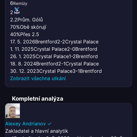
6
Remízy
2
2.2
Prům. Gólů
70%
Obě skórují
40%
Přes 2.5
17. 5. 2026
Brentford
2-2
Crystal Palace
1. 11. 2025
Crystal Palace
2-0
Brentford
26. 1. 2025
Crystal Palace
1-2
Brentford
18. 8. 2024
Brentford
2-1
Crystal Palace
30. 12. 2023
Crystal Palace
3-1
Brentford
Zobrazit všechna utkání
Kompletní analýza
Alexey Andrianov
✓
Zakladatel a hlavní analytik