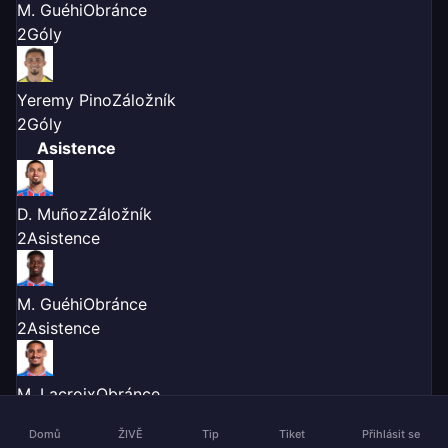
M. Guéhi
Obránce
2
Góly
Yeremy Pino
Záložník
2
Góly
Asistence
D. Muñoz
Záložník
2
Asistence
M. Guéhi
Obránce
2
Asistence
M. Lacroix
Obránce
2
Asistence
Domů
ŽIVĚ
Tip
Tiket
Přihlásit se