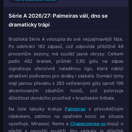
Série A 2026/27: Palmeiras válí, dno se
dramaticky trápí
Brazilská Série A vstoupila do své nejzajímavější fáze.
Po odehrání 182 zápasů, což odpovídá přibližně 48
procentům sezony, má soutěž jasné obrysy. Celkem
padlo 482 branek, průměr 2,65 gólu na zápas
signalizuje ofenzivně naladěnou ligu, která nabízí
atraktivní podívanou pro diváky i sázkaře. Domácí týmy
mají jasnou převahu s 283 vstřelenými góly oproti 199
akcentovaným zásahům hostů, což potvrzuje
důležitost domácího prostředí v brazilském fotbale.
Na čele tabulky kraluje
Palmeiras
s přesvědčivým
náskokem, zatímco na opačném konci se situace
vyostřuje. Mirassol, Remo a
Chapecoense-sc
.bojují o
přežití v nejvyšší soutěži. Pro sázkaře je důležité