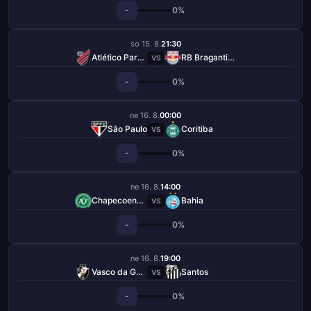
-
0%
so 15. 8.
21:30
Atlético Paranaense
RB Bragantino
VS
-
0%
ne 16. 8.
00:00
São Paulo
Coritiba
VS
-
0%
ne 16. 8.
14:00
Chapecoense-sc
Bahia
VS
-
0%
ne 16. 8.
19:00
Vasco da Gama
Santos
VS
-
0%