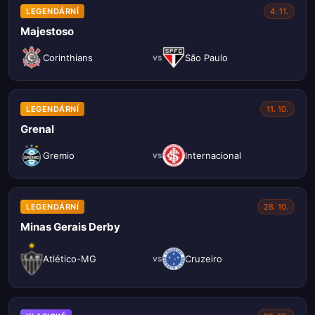
LEGENDÁRNÍ
4. 11.
Majestoso
Corinthians
São Paulo
vs
LEGENDÁRNÍ
11. 10.
Grenal
Gremio
Internacional
vs
LEGENDÁRNÍ
28. 10.
Minas Gerais Derby
Atlético-MG
Cruzeiro
vs