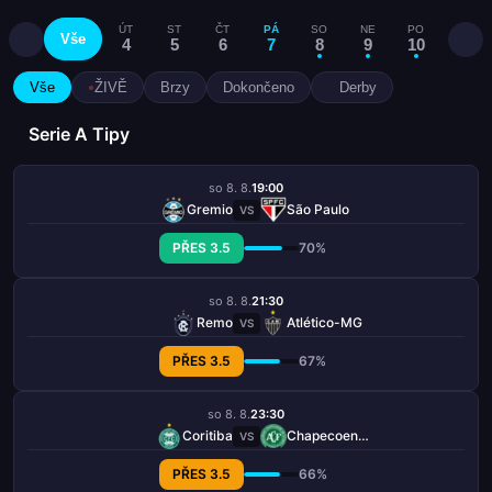
ÚT
ST
ČT
PÁ
SO
NE
PO
ÚT
Vše
4
5
6
7
8
9
10
11
Vše
ŽIVĚ
Brzy
Dokončeno
Derby
Serie A Tipy
so 8. 8.
19:00
Gremio
São Paulo
VS
PŘES 3.5
70%
so 8. 8.
21:30
Remo
Atlético-MG
VS
PŘES 3.5
67%
so 8. 8.
23:30
Coritiba
Chapecoense-sc
VS
PŘES 3.5
66%