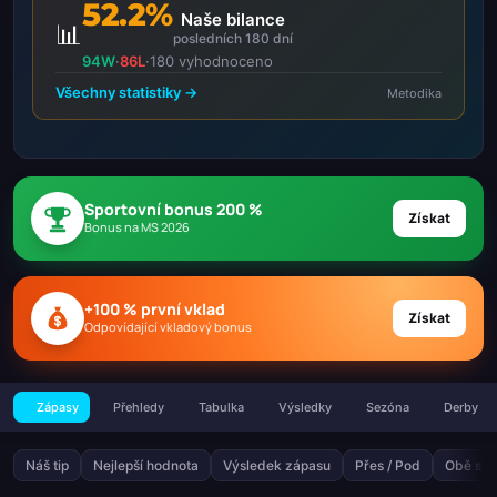
52.2%
Naše bilance
📊
posledních 180 dní
94W
·
86L
·
180 vyhodnoceno
Všechny statistiky →
Metodika
Sportovní bonus 200 %
Získat
Bonus na MS 2026
+100 % první vklad
Získat
Odpovídající vkladový bonus
Zápasy
Přehledy
Tabulka
Výsledky
Sezóna
Derby
Náš tip
Nejlepší hodnota
Výsledek zápasu
Přes / Pod
Obě stra