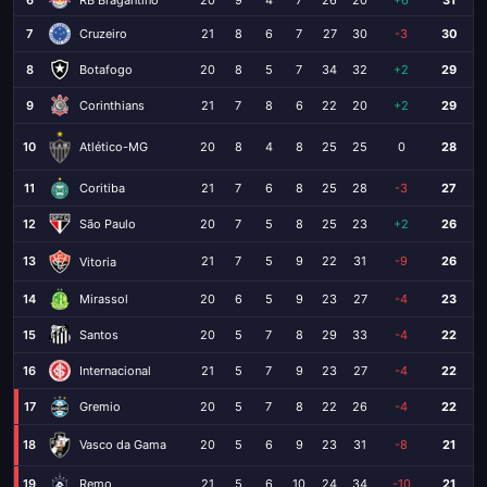
6
20
9
4
7
26
20
+6
31
RB Bragantino
7
Cruzeiro
21
8
6
7
27
30
-3
30
8
Botafogo
20
8
5
7
34
32
+2
29
9
Corinthians
21
7
8
6
22
20
+2
29
10
20
8
4
8
25
25
0
28
Atlético-MG
11
Coritiba
21
7
6
8
25
28
-3
27
12
São Paulo
20
7
5
8
25
23
+2
26
13
21
7
5
9
22
31
-9
26
Vitoria
14
Mirassol
20
6
5
9
23
27
-4
23
15
Santos
20
5
7
8
29
33
-4
22
16
Internacional
21
5
7
9
23
27
-4
22
17
Gremio
20
5
7
8
22
26
-4
22
18
20
5
6
9
23
31
-8
21
Vasco da Gama
19
Remo
21
5
6
10
24
34
-10
21