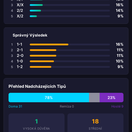
X/X
16%
3
2/2
14%
4
X/2
9%
5
Správný Výsledek
1-1
16%
1
2-1
11%
2
2-0
11%
3
1-0
10%
4
1-2
9%
5
Přehled Nadcházejících Tipů
78%
23%
Doma 31
Remíza 0
Hosté 9
1
18
VYSOKÁ DŮVĚRA
STŘEDNÍ