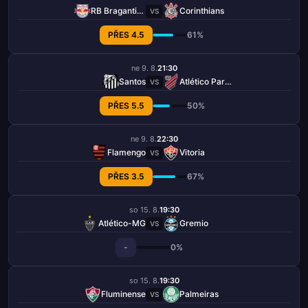
RB Bragantino
Corinthians
VS
PŘES 4.5
61%
ne 9. 8.
21:30
Santos
Atlético Paranaense
VS
PŘES 5.5
50%
ne 9. 8.
22:30
Flamengo
Vitoria
VS
PŘES 3.5
67%
so 15. 8.
19:30
Atlético-MG
Gremio
VS
-
0%
so 15. 8.
19:30
Fluminense
Palmeiras
VS