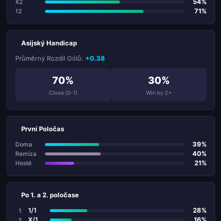
54%
X2
71%
12
Asijský Handicap
Průměrný Rozdíl Gólů:
+0.38
70%
30%
Close (0-1)
Win by 2+
První Poločas
39%
Doma
40%
Remíza
21%
Hosté
Po 1. a 2. poločase
1/1
28%
1
X/1
16%
2