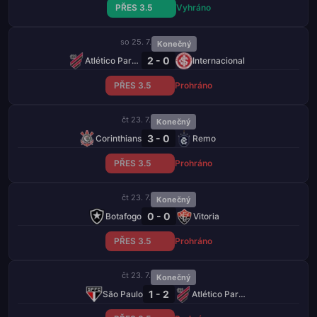
PŘES 3.5
Vyhráno
so 25. 7.
Konečný
2 - 0
Atlético Paranaense
Internacional
PŘES 3.5
Prohráno
čt 23. 7.
Konečný
3 - 0
Corinthians
Remo
PŘES 3.5
Prohráno
čt 23. 7.
Konečný
0 - 0
Botafogo
Vitoria
PŘES 3.5
Prohráno
čt 23. 7.
Konečný
1 - 2
São Paulo
Atlético Paranaense