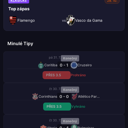
KLASICKÉ
28. 10.
Top zápas
Flamengo
Vasco da Gama
vs
Minulé Tipy
pá 31. 7.
Konečný
0 - 1
Coritiba
Cruzeiro
PŘES 3.5
Prohráno
čt 30. 7.
Konečný
0 - 0
Corinthians
Atlético Paranaense
PŘES 3.5
Vyhráno
čt 30. 7.
Konečný
0 - 4
Vitoria
Palmeiras