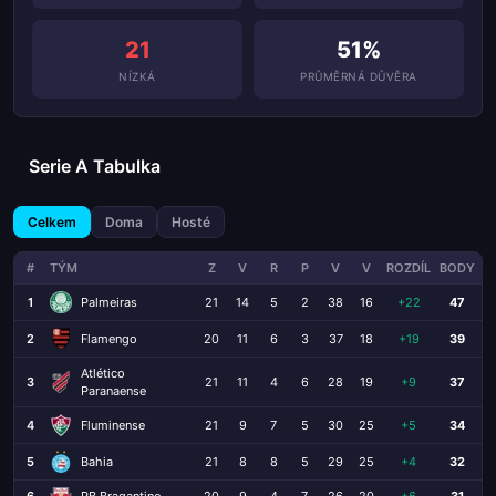
21
51%
NÍZKÁ
PRŮMĚRNÁ DŮVĚRA
Serie A Tabulka
Celkem
Doma
Hosté
#
TÝM
Z
V
R
P
V
V
ROZDÍL
BODY
1
Palmeiras
21
14
5
2
38
16
+22
47
2
Flamengo
20
11
6
3
37
18
+19
39
Atlético
3
21
11
4
6
28
19
+9
37
Paranaense
4
Fluminense
21
9
7
5
30
25
+5
34
5
Bahia
21
8
8
5
29
25
+4
32