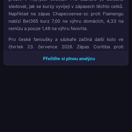
sledovat, jak se kurzy vyvíjejí v zápasech těchto celků.
Například na zápas Chapecoense-sc proti Flamengu
nabízí Bet365 kurz 7,00 na výhru domácích, 4,33 na
remízu a pouze 1,48 na výhru favorita.
Pro české fanoušky a sázkaře začíná další kolo ve
čtvrtek 23. července 2026. Zápas Coritiba proti
Palmeiras odstartuje v 00:30 SELČ, přičemž Palmeiras
Přečtěte si plnou analýzu
je jasným favoritem s kurzem 2,00 u Bet365. Na výhru
domácích Coritiby jsou k dispozici kurzy kolem 3,80.
Pro ty, kdo hledají zajímavé příležitosti, nabízí brazilská
liga v tomto ročníku řadu statistických trendů, které lze
využít při sázení na trhy jako 1X2 či BTTS.
Boj o titul: Palmeiras udržuje náskok
S 41 body po 18 kolech si Palmeiras vybudoval solidní
sedmibodový náskok před druhým Flamengem. Jejich
bilance dvanácti výher, pěti remíz a pouhé jedné