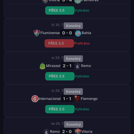
PŘES 3.5
Vyhráno
čt 30. 7.
Konečný
0 - 0
Fluminense
Bahia
PŘES 3.5
Prohráno
st 29. 7.
Konečný
2 - 1
Mirassol
Remo
PŘES 3.5
Vyhráno
st 29. 7.
Konečný
1 - 1
Internacional
Flamengo
PŘES 3.5
Vyhráno
ne 26. 7.
Konečný
2 - 0
Remo
Vitoria