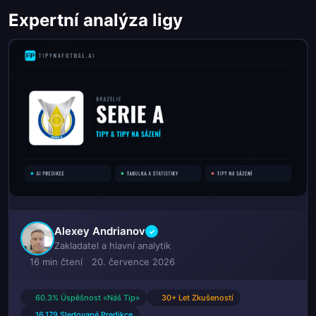
Expertní analýza ligy
Alexey Andrianov
✓
Zakladatel a hlavní analytik
16 min čtení
20. července 2026
60.3% Úspěšnost «Náš Tip»
30+ Let Zkušeností
16,179 Sledované Predikce