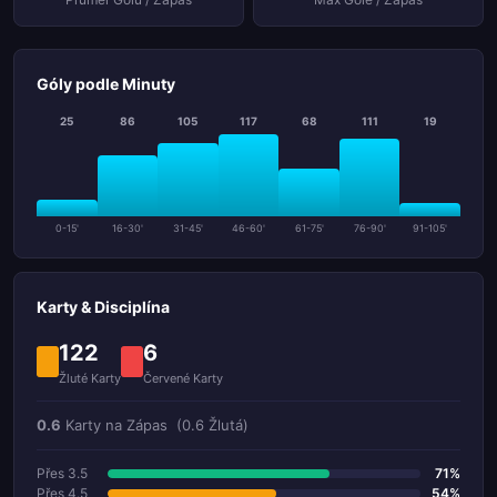
Góly podle Minuty
25
86
105
117
68
111
19
0-15'
16-30'
31-45'
46-60'
61-75'
76-90'
91-105'
Karty & Disciplína
122
6
Žluté Karty
Červené Karty
0.6
Karty na Zápas
(0.6 Žlutá)
Přes 3.5
71%
Přes 4.5
54%