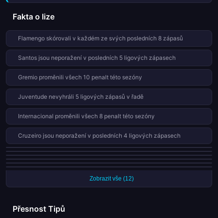
Fakta o lize
Flamengo skórovali v každém ze svých posledních 8 zápasů
Santos jsou neporažení v posledních 5 ligových zápasech
Gremio proměnili všech 10 penalt této sezóny
Juventude nevyhráli 5 ligových zápasů v řadě
Internacional proměnili všech 8 penalt této sezóny
Cruzeiro jsou neporažení v posledních 4 ligových zápasech
Atlético-MG obdrželi 8 červených karet v 38 zápasech této sezóny
Vasco da Gama inkasovali v každém ze svých posledních 7 zápasů
Internacional obdrželi 7 červených karet v 38 zápasech této sezóny
Flamengo proměnili všech 7 penalt této sezóny
Vitoria obdrželi 7 červených karet v 38 zápasech této sezóny
Mirassol proměnili všech 7 penalt této sezóny
Zobrazit vše (12)
Přesnost Tipů