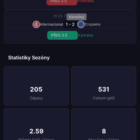
PŘES 3.5
Prohráno
čt 23. 7.
Konečný
1 - 2
Internacional
Cruzeiro
PŘES 3.5
Vyhráno
Statistiky Sezóny
205
531
Zápasy
Celkem gólů
2.59
8
Průměr Gólů / Zápas
Max Gole / Zápas