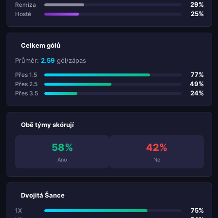
29%
Remíza
25%
Hosté
Celkem gólů
Průměr:
2.59
gól/zápas
77%
Přes 1.5
49%
Přes 2.5
24%
Přes 3.5
Obě týmy skórují
58%
42%
Ano
Ne
Dvojitá Šance
75%
1X