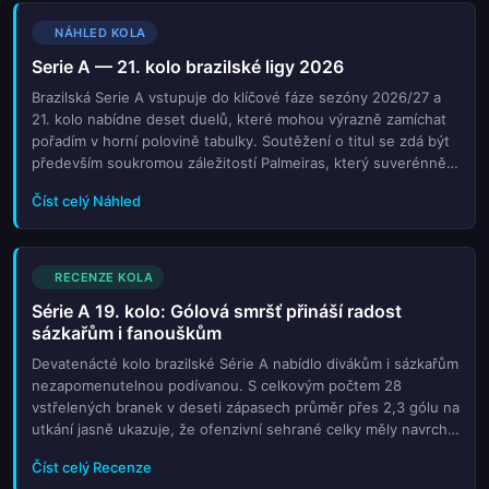
NÁHLED KOLA
Serie A — 21. kolo brazilské ligy 2026
Brazilská Serie A vstupuje do klíčové fáze sezóny 2026/27 a
21. kolo nabídne deset duelů, které mohou výrazně zamíchat
pořadím v horní polovině tabulky. Soutěžení o titul se zdá být
především soukromou záležitostí Palmeiras, který suverénně
vévodí statistice s 44 body po 13 výhrách v 19 odehranýc...
Číst celý Náhled
RECENZE KOLA
Série A 19. kolo: Gólová smršť přináší radost
sázkařům i fanouškům
Devatenácté kolo brazilské Série A nabídlo divákům i sázkařům
nezapomenutelnou podívanou. S celkovým počtem 28
vstřelených branek v deseti zápasech průměr přes 2,3 gólu na
utkání jasně ukazuje, že ofenzivní sehrané celky měly navrch
nad defenzivními strategiemi. Nejvýraznějším momentem kola
Číst celý Recenze
byly ...