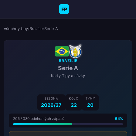
FP
Všechny tipy
/
Brazílie
/
Serie A
BRAZÍLIE
Serie A
Karty Tipy a sázky
SEZÓNA
KOLO
TÝMY
2026/27
22
20
205 / 380 odehraných zápasů
54%