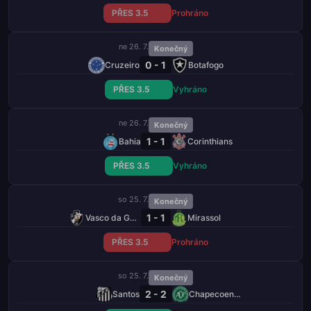
PŘES 3.5
Prohráno
ne 26. 7.
Konečný
0 - 1
Cruzeiro
Botafogo
PŘES 3.5
Vyhráno
ne 26. 7.
Konečný
1 - 1
Bahia
Corinthians
PŘES 3.5
Vyhráno
so 25. 7.
Konečný
1 - 1
Vasco da Gama
Mirassol
PŘES 3.5
Prohráno
so 25. 7.
Konečný
2 - 2
Santos
Chapecoense-sc