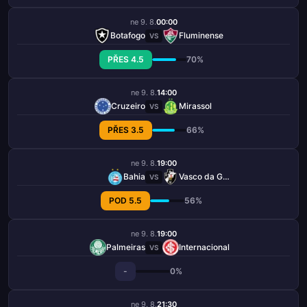
ne 9. 8.
00:00
Botafogo
Fluminense
VS
PŘES 4.5
70%
ne 9. 8.
14:00
Cruzeiro
Mirassol
VS
PŘES 3.5
66%
ne 9. 8.
19:00
Bahia
Vasco da Gama
VS
POD 5.5
56%
ne 9. 8.
19:00
Palmeiras
Internacional
VS
-
0%
ne 9. 8.
21:30