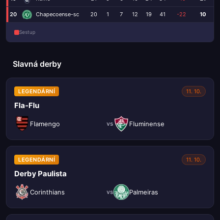
20
20
1
7
12
19
41
-22
10
Chapecoense-sc
Sestup
Slavná derby
LEGENDÁRNÍ
11. 10.
Fla-Flu
Flamengo
Fluminense
vs
LEGENDÁRNÍ
11. 10.
Derby Paulista
Corinthians
Palmeiras
vs