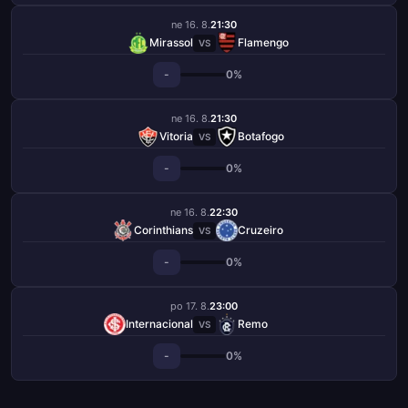
ne 16. 8.
21:30
Mirassol
Flamengo
VS
-
0%
ne 16. 8.
21:30
Vitoria
Botafogo
VS
-
0%
ne 16. 8.
22:30
Corinthians
Cruzeiro
VS
-
0%
po 17. 8.
23:00
Internacional
Remo
VS
-
0%