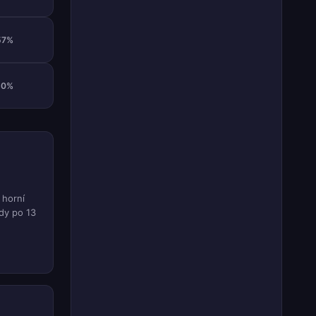
57%
60%
 horní
ody po 13