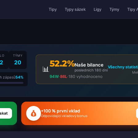
Tipy 
Tipy
Typy sázek
Ligy
Týmy
LO
TÝMY
52.2%
2
20
Naše bilance
Všechny statist
📊
posledních 180 dní
Met
94W
·
86L
·
180 vyhodnoceno
ch zápasů
54%
+100 % první vklad
skat
Odpovídající vkladový bonus