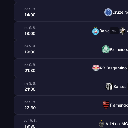
ne 9. 8.
Cruzeiro
14:00
ne 9. 8.
Bahia
VS
19:00
ne 9. 8.
Palmeiras
19:00
ne 9. 8.
RB Bragantino
21:30
ne 9. 8.
Santos
21:30
ne 9. 8.
Flameng
22:30
so 15. 8.
Atlético-MG
19:30