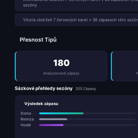
sezóny
Vitoria obdrželi 7 červených karet v 38 zápasech této sezó
Přesnost Tipů
180
Analyzované zápasy
N
Sázkové přehledy sezóny
205 Zápasy
Výsledek zápasu
Doma
Remíza
Hosté