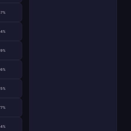
57%
54%
59%
56%
55%
77%
54%