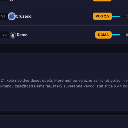
Cruzeiro
POD 2.5
VS
Remo
DOMA
VS
a 21. kolo nabídne deset duelů, které mohou výrazně zamíchat pořadím v
ukromou záležitostí Palmeiras, který suverénně vévodí statistice s 44 b