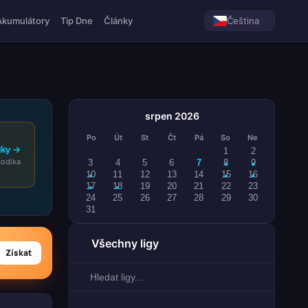
Akumulátory
Tip Dne
Články
Čeština
srpen 2026
Po
Út
St
Čt
Pá
So
Ne
iky →
1
2
odika
3
4
5
6
7
8
9
10
11
12
13
14
15
16
17
18
19
20
21
22
23
24
25
26
27
28
29
30
31
Všechny ligy
Získat