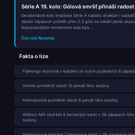
Série A 19. kolo: Gólová smršť přináší rado
Devatenácté kolo brazilské Série A nabídlo divákům i sáz
deseti zápasech průměr přes 2,3 gólu na utkání jasně ukazuj
Nejvýraznějším momentem kola byly ...
Číst celý Recenze
Fakta o lize
Flamengo skórovali v každém ze svých posledních 8 zápas
Gremio proměnili všech 10 penalt této sezóny
Internacional proměnili všech 8 penalt této sezóny
Atlético-MG obdrželi 8 červených karet v 38 zápasech této
sezóny
Internacional obdrželi 7 červených karet v 38 zápasech tét