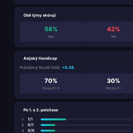
Obě týmy skórují
58%
42%
Ano
Ne
Asijský Handicap
Průměrný Rozdíl Gólů:
+0.38
70%
30%
Close (0-1)
Win by 2+
Po 1. a 2. poločase
1/1
1
X/1
2
X/X
3