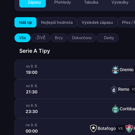
Zápasy
Přehledy
Tabulka
Výsledky
Náš tip
Nejlepší hodnota
Výsledek zápasu
Přes /
Vše
ŽIVĚ
Brzy
Dokončeno
Derby
Serie A Tipy
so 8. 8.
Gremio
19:00
so 8. 8.
Remo
V
21:30
so 8. 8.
Coritiba
23:30
ne 9. 8.
Botafogo
VS
00:00