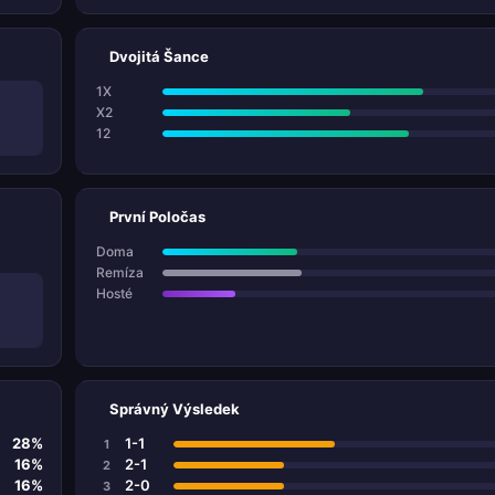
Dvojitá Šance
1X
X2
12
První Poločas
Doma
Remíza
Hosté
Správný Výsledek
28%
1-1
1
16%
2-1
2
16%
2-0
3