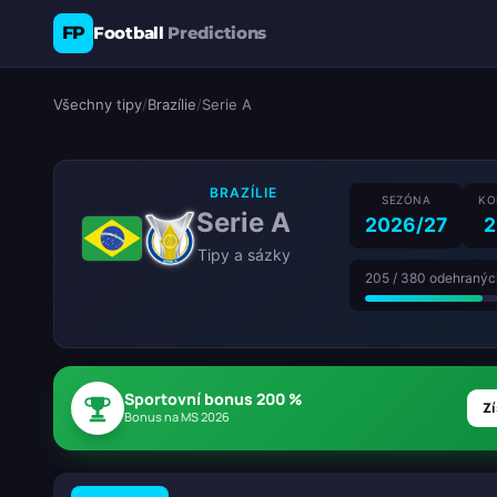
FP
Football
Predictions
Všechny tipy
/
Brazílie
/
Serie A
BRAZÍLIE
SEZÓNA
KO
Serie A
2026/27
2
Tipy a sázky
205 / 380 odehraný
Sportovní bonus 200 %
Zí
Bonus na MS 2026