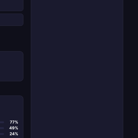
77%
49%
24%