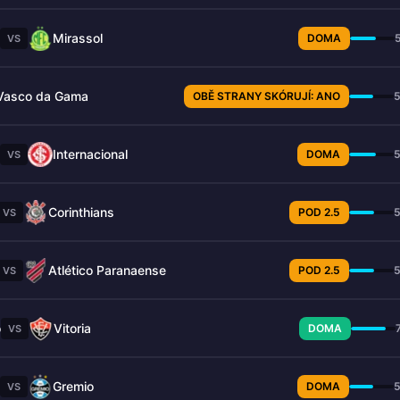
Mirassol
DOMA
VS
Vasco da Gama
OBĚ STRANY SKÓRUJÍ: ANO
Internacional
DOMA
VS
Corinthians
POD 2.5
VS
Atlético Paranaense
POD 2.5
VS
o
Vitoria
DOMA
VS
Gremio
DOMA
VS