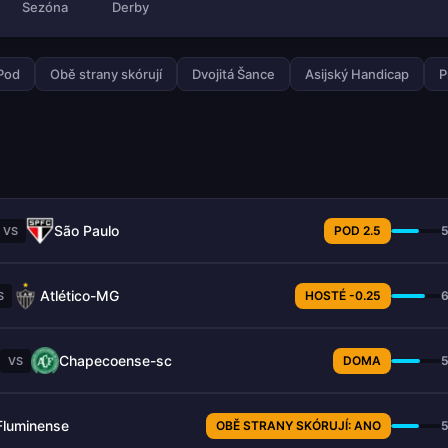
Sezóna
Derby
 Pod
Obě strany skórují
Dvojitá Šance
Asijský Handicap
P
São Paulo
POD 2.5
VS
Atlético-MG
HOSTÉ -0.25
S
Chapecoense-sc
DOMA
VS
Fluminense
OBĚ STRANY SKÓRUJÍ: ANO