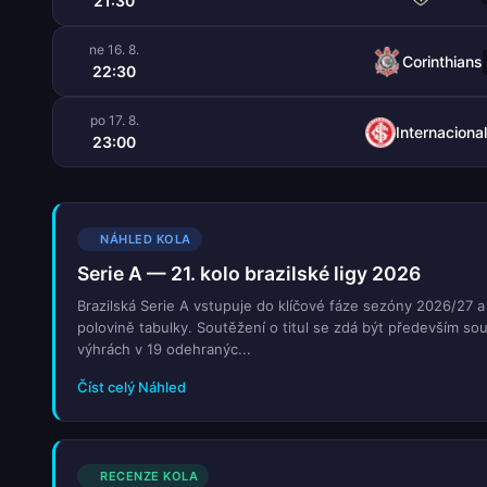
21:30
ne 16. 8.
Corinthians
22:30
po 17. 8.
Internacional
23:00
NÁHLED KOLA
Serie A — 21. kolo brazilské ligy 2026
Brazilská Serie A vstupuje do klíčové fáze sezóny 2026/27 
polovině tabulky. Soutěžení o titul se zdá být především so
výhrách v 19 odehranýc...
Číst celý Náhled
RECENZE KOLA