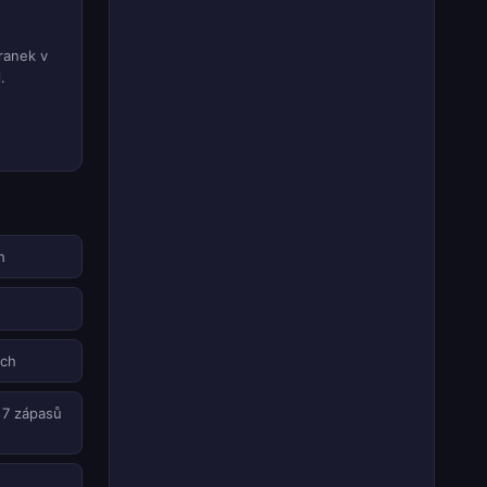
ranek v
.
h
ech
 7 zápasů