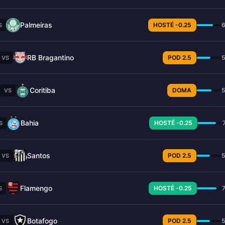
Palmeiras
HOSTÉ -0.25
S
RB Bragantino
POD 2.5
VS
Coritiba
DOMA
VS
Bahia
HOSTÉ -0.25
S
Santos
POD 2.5
VS
Flamengo
HOSTÉ -0.25
S
Botafogo
POD 2.5
VS