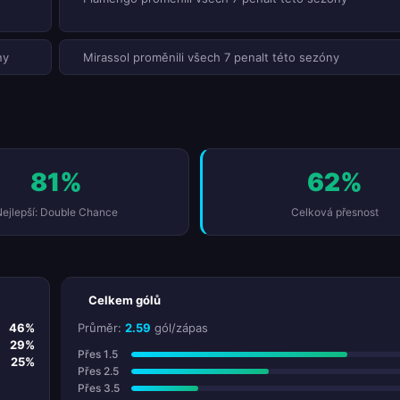
ny
Mirassol proměnili všech 7 penalt této sezóny
81%
62%
ejlepší: Double Chance
Celková přesnost
Celkem gólů
46%
Průměr:
2.59
gól/zápas
29%
Přes 1.5
25%
Přes 2.5
Přes 3.5