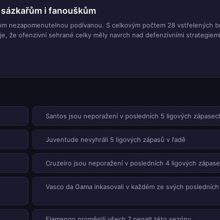
st sázkařům i fanouškům
kařům nezapomenutelnou podívanou. S celkovým počtem 28 vstřelených b
e, že ofenzivní sehrané celky měly navrch nad defenzivními strategiemi
ů
Santos jsou neporažení v posledních 5 ligových zápasec
Juventude nevyhráli 5 ligových zápasů v řadě
Cruzeiro jsou neporažení v posledních 4 ligových zápas
Vasco da Gama inkasovali v každém ze svých posledních
o
Flamengo proměnili všech 7 penalt této sezóny