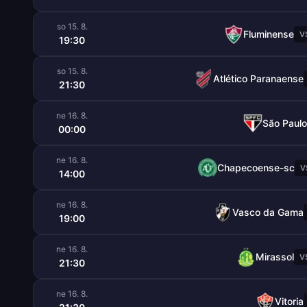
so 15. 8.
Fluminense
V
19:30
so 15. 8.
Atlético Paranaense
21:30
ne 16. 8.
São Paulo
00:00
ne 16. 8.
Chapecoense-sc
V
14:00
ne 16. 8.
Vasco da Gama
19:00
ne 16. 8.
Mirassol
V
21:30
ne 16. 8.
Vitoria