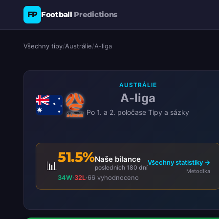
FP
Football
Predictions
Všechny tipy
/
Austrálie
/
A-liga
AUSTRÁLIE
A-liga
Po 1. a 2. poločase Tipy a sázky
51.5%
Naše bilance
Všechny statistiky →
📊
posledních 180 dní
Metodika
34W
·
32L
·
66 vyhodnoceno