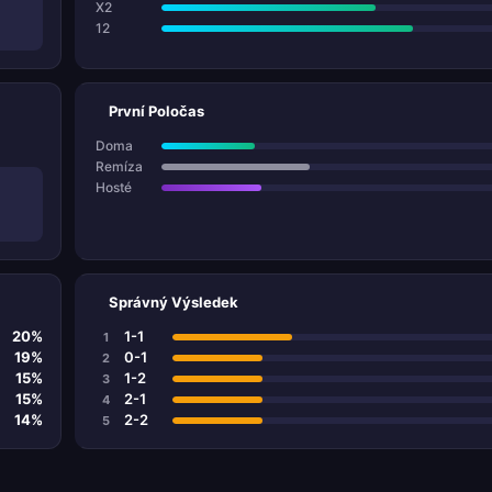
X2
12
První Poločas
Doma
Remíza
Hosté
Správný Výsledek
20%
1-1
1
19%
0-1
2
15%
1-2
3
15%
2-1
4
14%
2-2
5