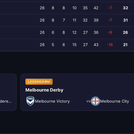
26
8
8
10
35
42
-7
32
26
8
7
11
32
39
-7
31
26
6
8
12
27
36
-9
26
26
5
6
15
27
43
-16
21
LEGENDÁRNÍ
Melbourne Derby
Western Sydney Wanderers
Melbourne Victory
Melbourne City
vs