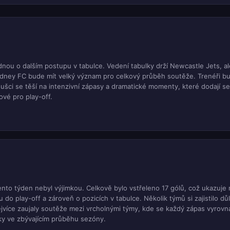
nou o dalším postupu v tabulce. Vedení tabulky drží Newcastle Jets, al
ydney FC bude mít velký význam pro celkový průběh soutěže. Trenéři b
anoušci se těší na intenzivní zápasy a dramatické momenty, které dodají s
ové pro play-off.
nto týden nebyl výjimkou. Celkově bylo vstřeleno 17 gólů, což ukazuje 
do play-off a zároveň o pozicích v tabulce. Několik týmů si zajistilo důl
jvíce zaujaly soutěže mezi vrcholnými týmy, kde se každý zápas vyrovna
tky ve zbývajícím průběhu sezóny.