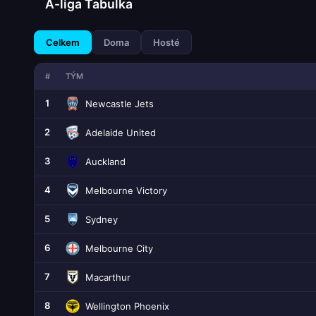
A-liga Tabulka
Celkem
Doma
Hosté
#
TÝM
1
Newcastle Jets
2
Adelaide United
3
Auckland
4
Melbourne Victory
5
Sydney
6
Melbourne City
7
Macarthur
8
Wellington Phoenix