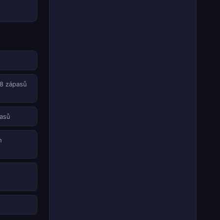
 8 zápasů
pasů
h