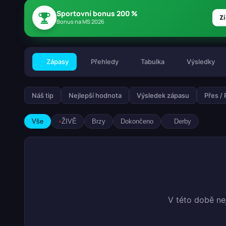
Sportovní bonus 200 %
Zí
Bonus na MS 2026
Zápasy
Přehledy
Tabulka
Výsledky
Náš tip
Nejlepší hodnota
Výsledek zápasu
Přes /
Vše
ŽIVĚ
Brzy
Dokončeno
Derby
V této době ne