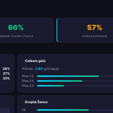
66%
57%
ejlepší: Double Chance
Celková přesnost
Celkem gólů
38%
Průměr:
2.83
gól/zápas
27%
Přes 1.5
35%
Přes 2.5
Přes 3.5
Dvojitá Šance
1X