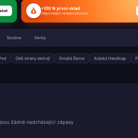
+100 % první vklad
skat
Odpovídající vkladový bonus
Sezóna
Derby
 Pod
Obě strany skórují
Dvojitá Šance
Asijský Handicap
P
jsou žádné nadcházející zápasy