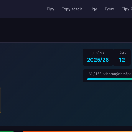
Tipy 
Tipy
Typy sázek
Ligy
Týmy
SEZÓNA
TÝMY
2025/26
12
161 / 163 odehraných zápa