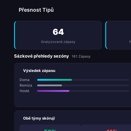
Přesnost Tipů
64
Analyzované zápasy
N
Sázkové přehledy sezóny
161 Zápasy
Výsledek zápasu
Doma
Remíza
Hosté
Obě týmy skórují