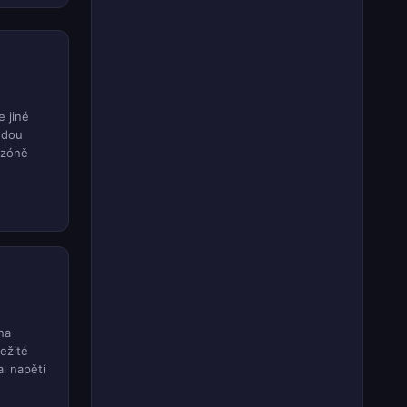
e jiné
udou
ezóně
na
ežité
l napětí