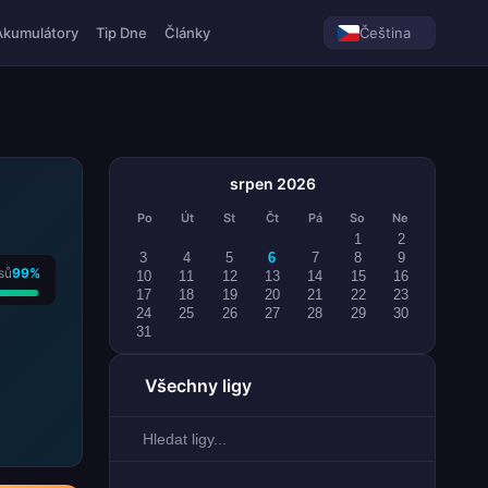
Akumulátory
Tip Dne
Články
Čeština
srpen 2026
Po
Út
St
Čt
Pá
So
Ne
1
2
3
4
5
6
7
8
9
sů
99%
10
11
12
13
14
15
16
17
18
19
20
21
22
23
24
25
26
27
28
29
30
31
Všechny ligy