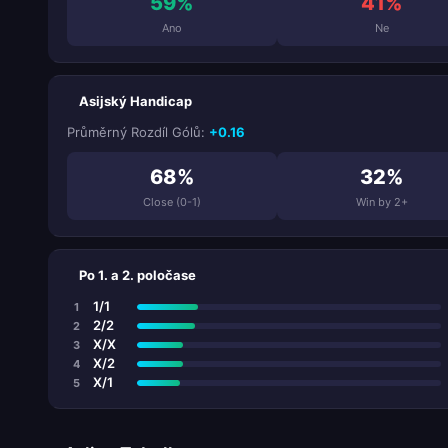
59%
41%
Ano
Ne
Asijský Handicap
Průměrný Rozdíl Gólů:
+0.16
68%
32%
Close (0-1)
Win by 2+
Po 1. a 2. poločase
1/1
1
2/2
2
X/X
3
X/2
4
X/1
5