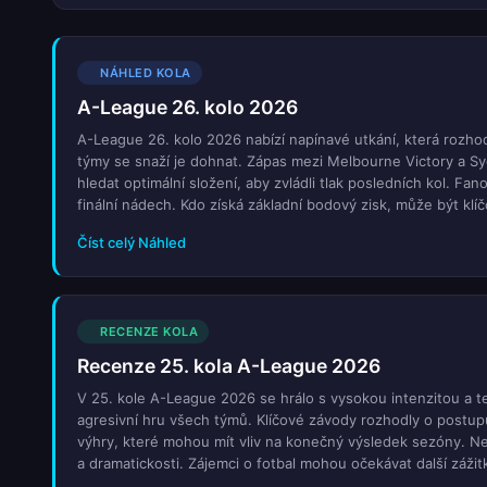
NÁHLED KOLA
A-League 26. kolo 2026
A-League 26. kolo 2026 nabízí napínavé utkání, která rozhod
týmy se snaží je dohnat. Zápas mezi Melbourne Victory a S
hledat optimální složení, aby zvládli tlak posledních kol. F
finální nádech. Kdo získá základní bodový zisk, může být klíč
Číst celý Náhled
RECENZE KOLA
Recenze 25. kola A-League 2026
V 25. kole A-League 2026 se hrálo s vysokou intenzitou a te
agresivní hru všech týmů. Klíčové závody rozhodly o postupu 
výhry, které mohou mít vliv na konečný výsledek sezóny. Ne
a dramatickosti. Zájemci o fotbal mohou očekávat další záži