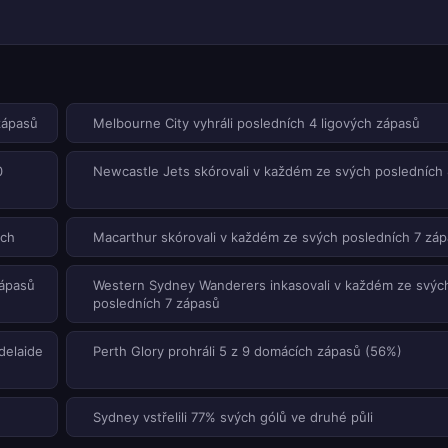
zápasů
Melbourne City vyhráli posledních 4 ligových zápasů
0
Newcastle Jets skórovali v každém ze svých posledních
ech
Macarthur skórovali v každém ze svých posledních 7 zá
zápasů
Western Sydney Wanderers inkasovali v každém ze svýc
posledních 7 zápasů
delaide
Perth Glory prohráli 5 z 9 domácích zápasů (56%)
Sydney vstřelili 77% svých gólů ve druhé půli