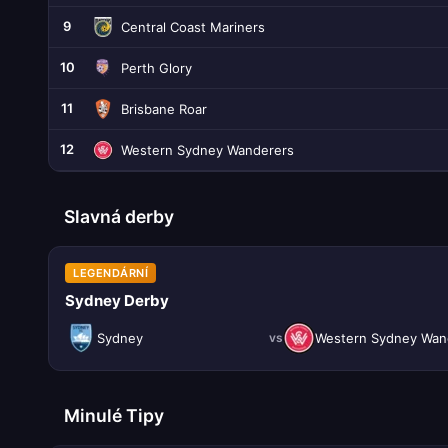
9
Central Coast Mariners
10
Perth Glory
11
Brisbane Roar
12
Western Sydney Wanderers
Slavná derby
LEGENDÁRNÍ
Sydney Derby
Sydney
vs
Minulé Tipy