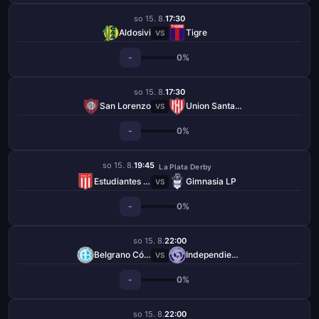
so 15. 8.
17:30
Aldosivi
Tigre
VS
-
0%
so 15. 8.
17:30
San Lorenzo
Union Santa Fe
VS
-
0%
so 15. 8.
19:45
La Plata Derby
Estudiantes LP
Gimnasia LP
VS
-
0%
so 15. 8.
22:00
Belgrano Córdoba
Independiente Rivadavia
VS
-
0%
so 15. 8.
22:00