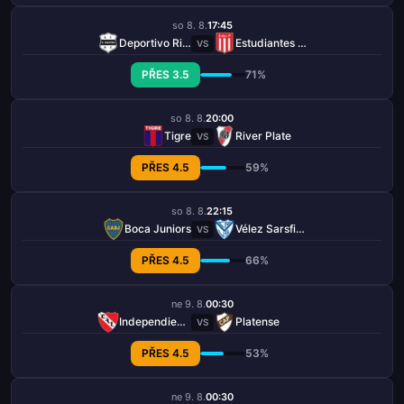
so 8. 8.
17:45
Deportivo Riestra
Estudiantes LP
VS
PŘES 3.5
71%
so 8. 8.
20:00
Tigre
River Plate
VS
PŘES 4.5
59%
so 8. 8.
22:15
Boca Juniors
Vélez Sarsfield
VS
PŘES 4.5
66%
ne 9. 8.
00:30
Independiente
Platense
VS
PŘES 4.5
53%
ne 9. 8.
00:30