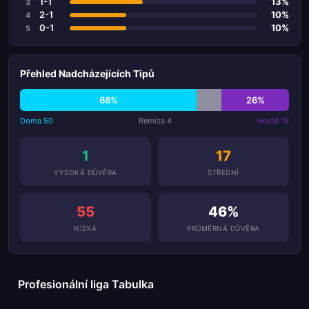
1-1
13%
3
2-1
10%
4
0-1
10%
5
Přehled Nadcházejících Tipů
68%
26%
Doma 50
Remíza 4
Hosté 19
1
17
VYSOKÁ DŮVĚRA
STŘEDNÍ
55
46%
NÍZKÁ
PRŮMĚRNÁ DŮVĚRA
Profesionální liga Tabulka