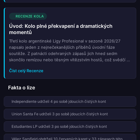
RECENZE KOLA
Úvod: Kolo plné překvapení a dramatických
momentů
Třetí kolo argentinské Ligy Profesional v sezoně 2026/27
napsalo jeden z nejnečekanějších příběhů úvodní fáze
soutěže. Z patnácti odehraných zápasů jich hned sedm
skončilo remízou nebo těsným vítězstvím hostů, což svědčí o
vyrovnanosti soutěže a nestabilitě formy favoritů. Celkově
Číst celý Recenze
padalo méně gól...
Fakta o lize
Independiente udrželi 4 po sobě jdoucích čistých kont
Union Santa Fe udrželi 3 po sobě jdoucích čistých kont
Estudiantes LP udrželi 3 po sobě jdoucích čistých kont
Vélez Sarsfield obdrželi 10 červených karet v 33 zápasech této