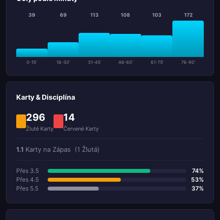
39
69
113
108
103
172
0-15'
16-30'
31-45'
46-60'
61-75'
76-90'
Karty & Disciplína
296
14
Žluté Karty
Červené Karty
1.1
Karty na Zápas
(1 Žlutá)
Přes 3.5
74%
Přes 4.5
53%
Přes 5.5
37%