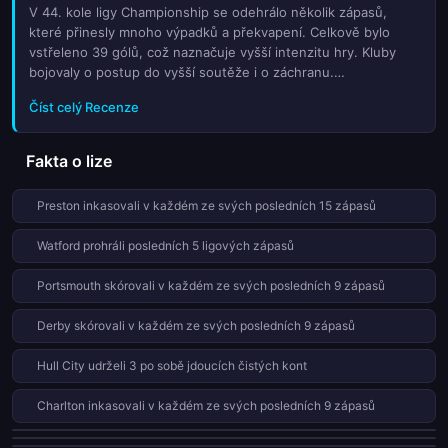
každou minutu akce a nechte se překvapit tím, co nám přinese
V 44. kole ligy Championship se odehrálo několik zápasů,
toto historické kolo soutěže.
které přinesly mnoho výpadků a překvapení. Celkově bylo
vstřeleno 39 gólů, což naznačuje vyšší intenzitu hry. Kluby
bojovaly o postup do vyšší soutěže i o záchranu.
Nejzajímavější byl zápas mezi týmy na vrcholu tabulky, který
Číst celý Recenze
skončil remízou. Zároveň docházelo ke změnám ve vedlejších
pozicích, což dodalo kola další napětí. Výsledky tohoto kola
mohou rozhodnout o konečném umístění jednotlivých týmů.
Fakta o lize
Preston inkasovali v každém ze svých posledních 15 zápasů
Watford prohráli posledních 5 ligových zápasů
Portsmouth skórovali v každém ze svých posledních 9 zápasů
Derby skórovali v každém ze svých posledních 9 zápasů
Hull City udrželi 3 po sobě jdoucích čistých kont
Charlton inkasovali v každém ze svých posledních 9 zápasů
Southampton jsou neporažení v posledních 5 ligových zápasech
Coventry jsou neporažení v posledních 5 ligových zápasech