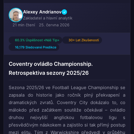
Alexey Andrianov
✓
Zakladatel a hlavní analytik
21 min čtení
25. června 2026
60.3% Úspěšnost «Náš Tip»
30+ Let Zkušeností
16,179 Sledované Predikce
Coventry ovládlo Championship.
Retrospektiva sezony 2025/26
Sezona 2025/26 ve Football League Championship se
zapsala do historie jako ročník plný překvapení a
dramatických zvratů. Coventry City dokázalo to, co
málokdo před začátkem soutěže očekával – ovládlo
druhou nejvyšší anglickou fotbalovou ligu s
přesvědčivým náskokem a zajistilo si tak přímý postup
mezi elitu. Tým z Warwickshire předvedl v průběhu