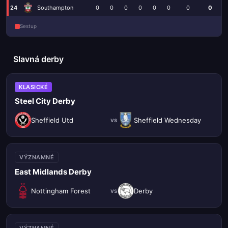
24
Southampton
0
0
0
0
0
0
0
0
Sestup
Slavná derby
KLASICKÉ
Steel City Derby
Sheffield Utd
Sheffield Wednesday
vs
VÝZNAMNÉ
East Midlands Derby
Nottingham Forest
Derby
vs