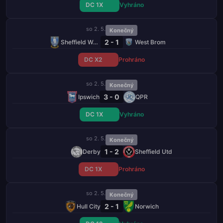
DC 1X
Vyhráno
so 2. 5.
Konečný
2 - 1
Sheffield Wednesday
West Brom
DC X2
Prohráno
so 2. 5.
Konečný
3 - 0
Ipswich
QPR
DC 1X
Vyhráno
so 2. 5.
Konečný
1 - 2
Derby
Sheffield Utd
DC 1X
Prohráno
so 2. 5.
Konečný
2 - 1
Hull City
Norwich