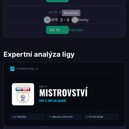
so 25. 4.
Konečný
2 - 3
QPR
Derby
DC 12
Vyhráno
Expertní analýza ligy