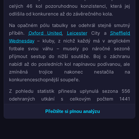
celých 46 kol pozoruhodnou konzistenci, která jej
odlišila od konkurence až do závěrečného kola.
Na opačném pólu tabulky se odehrál stejně smutný
příběh.
Oxford United
,
Leicester
City a
Sheffield
Wednesday
– kluby, z nichž každý má v anglickém
fotbale svou váhu – musely po náročné sezoně
přijmout sestup do nižší soutěže. Boj o záchranu
nabídl až do posledních kol napínavou podívanou, ale
zmíněná trojice nakonec nestačila na
konkurenceschopnější soupeře.
Z pohledu statistik přinesla uplynulá sezona 556
odehraných utkání s celkovým počtem 1441
vstřelených branek. Průměr 2,59 gólu na zápas
Přečtěte si plnou analýzu
potvrzuje, že Championship zůstává jednou z
nejproduktivnějších soutěží svého ranku v Evropě.
Domácí prostředí hrát roli – celkem 774 branek padlo
na stadionech domácích týmů, zatímco hosté dokázali