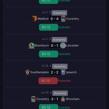
DC 12
Vyhráno
so 2. 5.
Konečný
0 - 4
Watford
Coventry
DC 12
Vyhráno
so 2. 5.
Konečný
0 - 1
Blackburn
Leicester
DC 12
Vyhráno
út 28. 4.
Konečný
2 - 2
Southampton
Ipswich
DC 12
Prohráno
ne 26. 4.
Konečný
3 - 1
Coventry
Wrexham
DC 12
Vyhráno