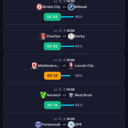
so 15. 8.
14:00
Bristol City
Millwall
VS
DC X2
90%
so 15. 8.
14:00
Charlton
Derby
VS
DC X2
95%
so 15. 8.
14:00
Middlesbrough
Lincoln City
VS
DC 1X
66%
so 15. 8.
14:00
Norwich
West Brom
VS
DC 1X
95%
so 15. 8.
14:00
Portsmouth
QPR
VS