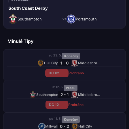
VÝZNAMNÉ
South Coast Derby
Southampton
Portsmouth
vs
Minulé Tipy
so 23. 5.
Konečný
1 - 0
Hull City
Middlesbrough
DC X2
Prohráno
út 12. 5.
Prodl.
2 - 1
Southampton
Middlesbrough
DC 12
Prohráno
po 11. 5.
Konečný
0 - 2
Millwall
Hull City