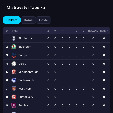
Mistrovství Tabulka
Celkem
Doma
Hosté
#
TÝM
Z
V
R
P
V
V
ROZDÍL
BODY
1
Birmingham
0
0
0
0
0
0
0
0
2
0
0
0
0
0
0
0
0
Blackburn
3
Bolton
0
0
0
0
0
0
0
0
4
Derby
0
0
0
0
0
0
0
0
5
Middlesbrough
0
0
0
0
0
0
0
0
6
Portsmouth
0
0
0
0
0
0
0
0
7
West Ham
0
0
0
0
0
0
0
0
8
Bristol City
0
0
0
0
0
0
0
0
9
0
0
0
0
0
0
0
0
Burnley