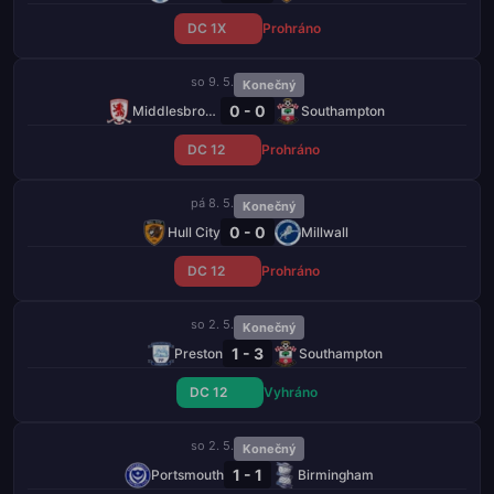
DC 1X
Prohráno
so 9. 5.
Konečný
0 - 0
Middlesbrough
Southampton
DC 12
Prohráno
pá 8. 5.
Konečný
0 - 0
Hull City
Millwall
DC 12
Prohráno
so 2. 5.
Konečný
1 - 3
Preston
Southampton
DC 12
Vyhráno
so 2. 5.
Konečný
1 - 1
Portsmouth
Birmingham