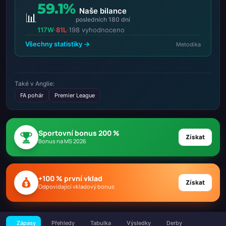
59.1%
Naše bilance
📊
posledních 180 dní
117W
·
81L
·
198 vyhodnoceno
Všechny statistiky →
Metodika
Také v Anglie:
FA pohár
Premier League
Sportovní bonus 200 %
Získat
Bonus na MS 2026
+100 % první vklad
Získat
Odpovídající vkladový bonus
Zápasy
Přehledy
Tabulka
Výsledky
Derby