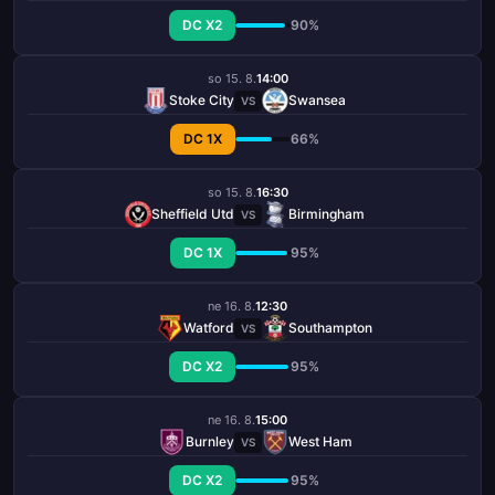
DC X2
90%
so 15. 8.
14:00
Stoke City
Swansea
VS
DC 1X
66%
so 15. 8.
16:30
Sheffield Utd
Birmingham
VS
DC 1X
95%
ne 16. 8.
12:30
Watford
Southampton
VS
DC X2
95%
ne 16. 8.
15:00
Burnley
West Ham
VS
DC X2
95%