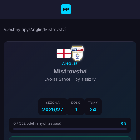
FP
Všechny tipy
/
Anglie
/
Mistrovství
ANGLIE
Mistrovství
Dvojitá Šance Tipy a sázky
SEZÓNA
KOLO
TÝMY
2026/27
1
24
0 / 552 odehraných zápasů
0%