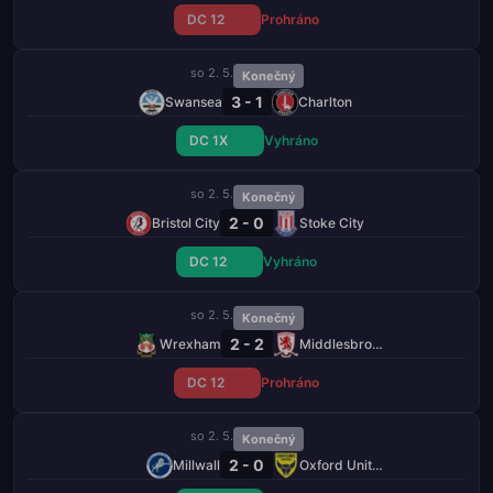
DC 12
Prohráno
so 2. 5.
Konečný
3 - 1
Swansea
Charlton
DC 1X
Vyhráno
so 2. 5.
Konečný
2 - 0
Bristol City
Stoke City
DC 12
Vyhráno
so 2. 5.
Konečný
2 - 2
Wrexham
Middlesbrough
DC 12
Prohráno
so 2. 5.
Konečný
2 - 0
Millwall
Oxford United