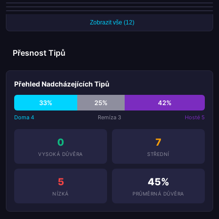
Ipswich jsou neporažení v posledních 5 ligových zápasech
Swansea skórovali v každém ze svých posledních 7 zápasů
Charlton skórovali v každém ze svých posledních 7 zápasů
Ipswich proměnili všech 9 penalt této sezóny
Zobrazit vše (12)
Přesnost Tipů
Přehled Nadcházejících Tipů
33%
25%
42%
Doma 4
Remíza 3
Hosté 5
0
7
VYSOKÁ DŮVĚRA
STŘEDNÍ
5
45%
NÍZKÁ
PRŮMĚRNÁ DŮVĚRA