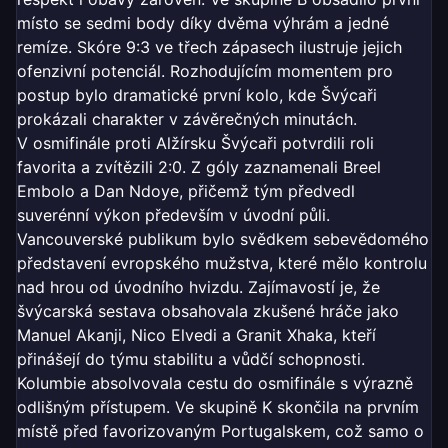
místo se sedmi body díky dvěma výhrám a jedné
remíze. Skóre 9:3 ve třech zápasech ilustruje jejich
ofenzivní potenciál. Rozhodujícím momentem pro
postup bylo dramatické první kolo, kde Švýcaři
prokázali charakter v závěrečných minutách.
V osmifinále proti Alžírsku Švýcaři potvrdili roli
favorita a zvítězili 2:0. Z góly zaznamenali Breel
Embolo a Dan Ndoye, přičemž tým předvedl
suverénní výkon především v úvodní půli.
Vancouverské publikum bylo svědkem sebevědomého
představení evropského mužstva, které mělo kontrolu
nad hrou od úvodního hvizdu. Zajímavostí je, že
švýcarská sestava obsahovala zkušené hráče jako
Manuel Akanji, Nico Elvedi a Granit Xhaka, kteří
přinášejí do týmu stabilitu a vůdčí schopnosti.
Kolumbie absolvovala cestu do osmifinále s výrazně
odlišným přístupem. Ve skupině K skončila na prvním
místě před favorizovaným Portugalskem, což samo o