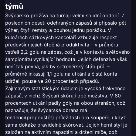
týmů
Švýcarsko prožívá na turnaji velmi solidní období. Z
posledních deseti odehraných zápasů si připsalo pět
výher, čtyři remízy a pouhou jednu porážku. V
kuloárech sázkových kanceláří vzbuzuje respekt
především jejich útočná produktivita – v průměru
vstřelí 2,2 gólu na zápas, což je v kontextu světového
šampionátu vynikající hodnota. Jejich defenziva však
není tak pevná, jak by si trenérský štáb přál –
průměrně inkasují 1,1 gólu na utkání a čistá konta
udrželi pouze ve 20 procentech případů.
Zajímavým statistickým údajem je vysoká frekvence
zápasů, v nichž Švýcaři skórují obě mužstva. V 80
procentech utkání padly góly na obou stranách, což
naznačuje, že švýcarská obrana má
tendenci(propouštět) příležitosti pro soupeře, i když
sama dokáže pravidelně skórovat. Jejich herní styl je
založen na aktivním napadání a držení míče, což