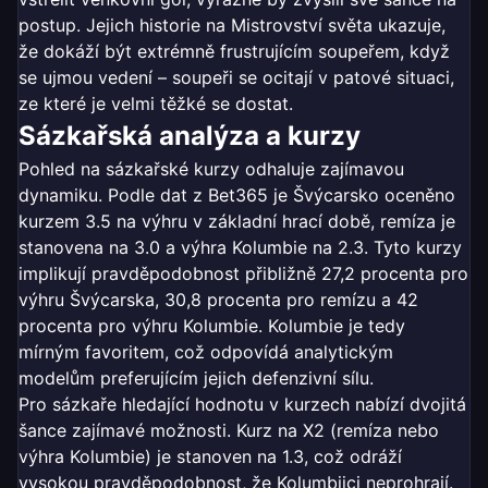
postup. Jejich historie na Mistrovství světa ukazuje,
že dokáží být extrémně frustrujícím soupeřem, když
se ujmou vedení – soupeři se ocitají v patové situaci,
ze které je velmi těžké se dostat.
Sázkařská analýza a kurzy
Pohled na sázkařské kurzy odhaluje zajímavou
dynamiku. Podle dat z Bet365 je Švýcarsko oceněno
kurzem 3.5 na výhru v základní hrací době, remíza je
stanovena na 3.0 a výhra Kolumbie na 2.3. Tyto kurzy
implikují pravděpodobnost přibližně 27,2 procenta pro
výhru Švýcarska, 30,8 procenta pro remízu a 42
procenta pro výhru Kolumbie. Kolumbie je tedy
mírným favoritem, což odpovídá analytickým
modelům preferujícím jejich defenzivní sílu.
Pro sázkaře hledající hodnotu v kurzech nabízí dvojitá
šance zajímavé možnosti. Kurz na X2 (remíza nebo
výhra Kolumbie) je stanoven na 1.3, což odráží
vysokou pravděpodobnost, že Kolumbijci neprohrají.