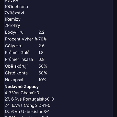
V
V
V
R
V
10
Odehráno
7
Vítězství
1
Remízy
2
Prohry
Body/Hru
2.2
Procent Výher %
70%
Góly/Hru
2.6
Průměr Gólů
1.8
Průměr Inkasa
0.8
Obě skórují
50%
Čisté konta
50%
Nezapsal
10%
Nedávné Zápasy
4. 7.
V
vs Ghana
1-0
27. 6.
R
vs Portugalsko
0-0
24. 6.
V
vs Congo DR
1-0
18. 6.
V
u Uzbekistan
3-1