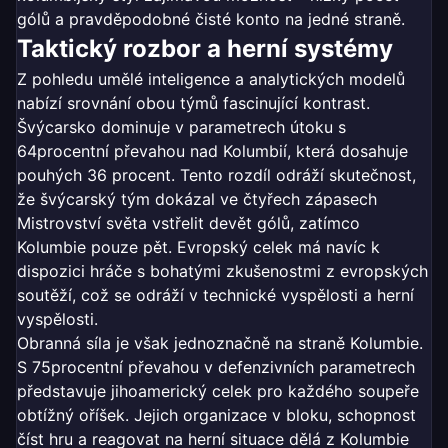
gólů a pravděpodobné čisté konto na jedné straně.
Taktický rozbor a herní systémy
Z pohledu umělé inteligence a analytických modelů
nabízí srovnání obou týmů fascinující kontrast.
Švýcarsko dominuje v parametrech útoku s
64procentní převahou nad Kolumbií, která dosahuje
pouhých 36 procent. Tento rozdíl odráží skutečnost,
že švýcarský tým dokázal ve čtyřech zápasech
Mistrovství světa vstřelit devět gólů, zatímco
Kolumbie pouze pět. Evropský celek má navíc k
dispozici hráče s bohatými zkušenostmi z evropských
soutěží, což se odráží v technické vyspělosti a herní
vyspělosti.
Obranná síla je však jednoznačně na straně Kolumbie.
S 75procentní převahou v defenzivních parametrech
představuje jihoamerický celek pro každého soupeře
obtížný oříšek. Jejich organizace v bloku, schopnost
číst hru a reagovat na herní situace dělá z Kolumbie