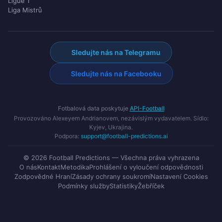
Ligue 1
Liga Mistrů
Sledujte nás na Telegramu
Sledujte nás na Facebooku
Fotbalová data poskytuje
API-Football
Provozováno Alexeyem Andrianovem, nezávislým vydavatelem. Sídlo:
Kyjev, Ukrajina.
Podpora:
support@football-predictions.ai
© 2026 Football Predictions — Všechna práva vyhrazena
O nás
Kontakt
Metodika
Prohlášení o vyloučení odpovědnosti
Zodpovědné Hraní
Zásady ochrany soukromí
Nastavení Cookies
Podmínky služby
Statistiky
Žebříček