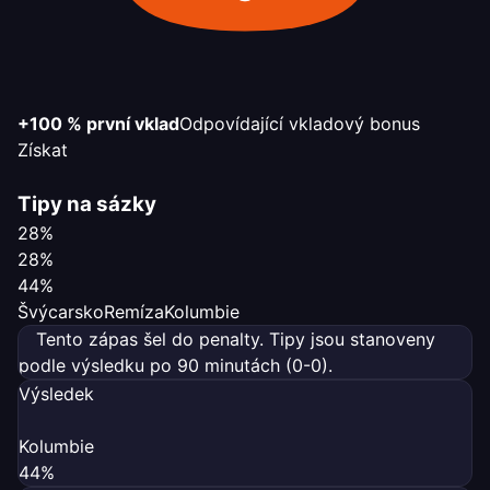
+100 % první vklad
Odpovídající vkladový bonus
Získat
Tipy na sázky
28%
28%
44%
Švýcarsko
Remíza
Kolumbie
Tento zápas šel do penalty. Tipy jsou stanoveny
podle výsledku po 90 minutách (0-0).
Výsledek
Kolumbie
44%