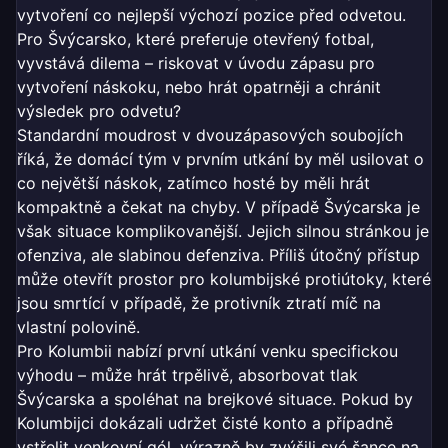
vytvoření co nejlepší výchozí pozice před odvetou.
Pro Švýcarsko, které preferuje otevřený fotbal,
vyvstává dilema – riskovat v úvodu zápasu pro
vytvoření náskoku, nebo hrát opatrněji a chránit
výsledek pro odvetu?
Standardní moudrost v dvouzápasových soubojích
říká, že domácí tým v prvním utkání by měl usilovat o
co největší náskok, zatímco hosté by měli hrát
kompaktně a čekat na chyby. V případě Švýcarska je
však situace komplikovanější. Jejich silnou stránkou je
ofenziva, ale slabinou defenziva. Příliš útočný přístup
může otevřít prostor pro kolumbijské protiútoky, které
jsou smrtící v případě, že protivník ztratí míč na
vlastní polovině.
Pro Kolumbii nabízí první utkání venku specifickou
výhodu – může hrát trpělivě, absorbovat tlak
Švýcarska a spoléhat na brejkové situace. Pokud by
Kolumbijci dokázali udržet čisté konto a případně
vstřelit venkovní gól, výrazně by zvýšili své šance na