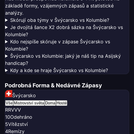
základě formy, vzájemných zápasů a statistické
analýzy.
Skórují oba týmy v Švýcarsko vs Kolumbie?
Je dvojitá šance X2 dobrá sázka na Švýcarsko vs
Kolumbie?
Kdo nejspíše skóruje v zápase Švýcarsko vs
Kolumbie?
Švýcarsko vs Kolumbie: jaký je náš tip na Asijský
handicap?
Kdy a kde se hraje Švýcarsko vs Kolumbie?
Podrobná Forma & Nedávné Zápasy
Švýcarsko
Vše
Mistrovství světa
Doma
Hosté
R
R
V
V
V
10
Odehráno
5
Vítězství
4
Remízy