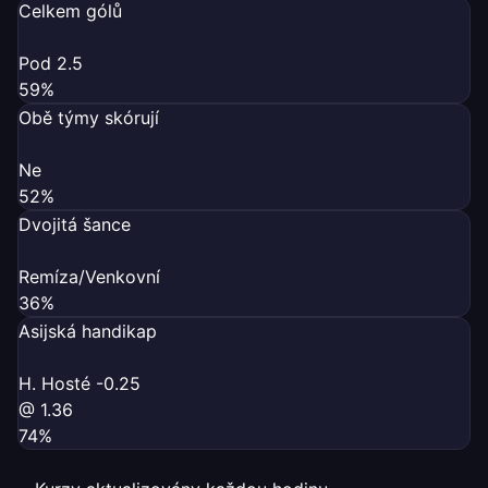
Celkem gólů
Pod 2.5
59%
Obě týmy skórují
Ne
52%
Dvojitá šance
Remíza/Venkovní
36%
Asijská handikap
H. Hosté -0.25
@ 1.36
74%