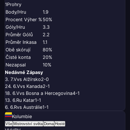
1
Prohry
Body/Hru
1.9
Procent Výher %
50%
Góly/Hru
3.3
Průměr Gólů
2.2
Průměr Inkasa
1.1
Obě skórují
80%
Čisté konta
20%
Nezapsal
10%
Nedávné Zápasy
3. 7.
V
vs Alžírsko
2-0
24. 6.
V
vs Kanada
2-1
18. 6.
V
vs Bosna a Hercegovina
4-1
13. 6.
R
u Katar
1-1
6. 6.
R
vs Austrálie
1-1
Kolumbie
Vše
Mistrovství světa
Doma
Hosté