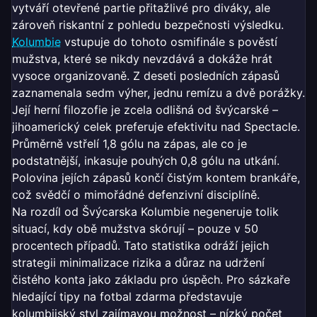
vytváří otevřené partie přitažlivé pro diváky, ale
zároveň riskantní z pohledu bezpečnosti výsledku.
Kolumbie
vstupuje do tohoto osmifinále s pověstí
mužstva, které se nikdy nevzdává a dokáže hrát
vysoce organizovaně. Z deseti posledních zápasů
zaznamenala sedm výher, jednu remízu a dvě porážky.
Její herní filozofie je zcela odlišná od švýcarské –
jihoamerický celek preferuje efektivitu nad Spectacle.
Průměrně vstřelí 1,8 gólu na zápas, ale co je
podstatnější, inkasuje pouhých 0,8 gólu na utkání.
Polovina jejích zápasů končí čistým kontem brankáře,
což svědčí o mimořádné defenzivní disciplíně.
Na rozdíl od Švýcarska Kolumbie negeneruje tolik
situací, kdy obě mužstva skórují – pouze v 50
procentech případů. Tato statistika odráží jejich
strategii minimalizace rizika a důraz na udržení
čistého konta jako základu pro úspěch. Pro sázkaře
hledající tipy na fotbal zdarma představuje
kolumbijský styl zajímavou možnost – nízký počet