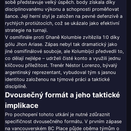
sobě představuje velký úspěch. body získala díky
disciplinovanému výkonu a schopnosti proměňovat
šance. Její herní styl je založen na pevné defenzivě a
rychlých protiútocích, což se ukázalo jako efektivní
strategie na turnaji.
V osmifinále proti Ghaně Kolumbie zvítězila 1:0 díky
gólu Jhon Ariase. Zápas nebyl tak dramatický jako
jiné osmifinálové souboje, ale Kolumbijci předvedli to,
co dělají nejlépe – udrželi čisté konto a využili jednu
klíčovou příležitost. Trenér Néstor Lorenzo, bývalý
argentinský reprezentant, vybudoval tým s jasnou
identitou založenou na týmové práci a taktické
disciplíně.
Dvousečný formát a jeho taktické
implikace
Pro pochopení tohoto utkání je nutné zdůraznit
specifičnost dvousečného formátu. V prvním zápase
na vancouverském BC Place půjde oběma týmům o