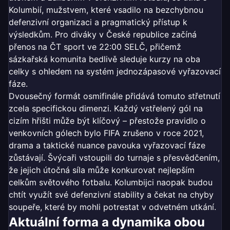
Kolumbií, mužstvem, které vsadilo na bezchybnou
defenzivní organizaci a pragmatický přístup k
výsledkům. Pro diváky v České republice začíná
přenos na ČT sport ve 22:00 SELČ, přičemž
sázkařská komunita bedlivě sleduje kurzy na oba
celky s ohledem na systém jednozápasové vyřazovací
fáze.
Dvousečný formát osmifinále přidává tomuto střetnutí
zcela specifickou dimenzi. Každý vstřelený gól na
cizím hřišti může být klíčový – přestože pravidlo o
venkovních gólech bylo FIFA zrušeno v roce 2021,
drama a taktické nuance pavouka vyřazovací fáze
zůstávají. Švýcaři vstoupili do turnaje s přesvědčením,
že jejich útočná síla může konkurovat nejlepším
celkům světového fotbalu. Kolumbijci naopak budou
chtít využít své defenzivní stability a čekat na chyby
soupeře, které by mohli potrestat v odvetném utkání.
Aktuální forma a dynamika obou