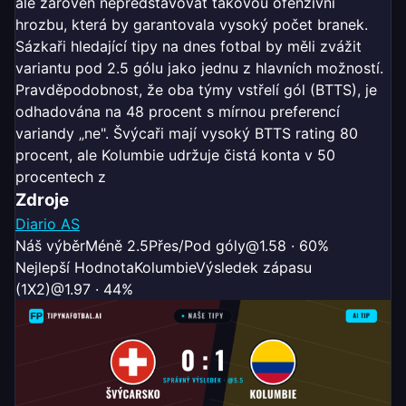
ale zároveň nepředstavovat takovou ofenzivní
hrozbu, která by garantovala vysoký počet branek.
Sázkaři hledající tipy na dnes fotbal by měli zvážit
variantu pod 2.5 gólu jako jednu z hlavních možností.
Pravděpodobnost, že oba týmy vstřelí gól (BTTS), je
odhadována na 48 procent s mírnou preferencí
variandy „ne". Švýcaři mají vysoký BTTS rating 80
procent, ale Kolumbie udržuje čistá konta v 50
procentech z
Zdroje
Diario AS
Náš výběr
Méně 2.5
Přes/Pod góly
@1.58 · 60%
Nejlepší Hodnota
Kolumbie
Výsledek zápasu
(1X2)
@1.97 · 44%