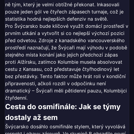
ně tým, který je velmi obtížné překonat. Inkasovali
pouze jeden gól ve čtyřech zápasech turnaje, což je
statistika hodná nejlepších defenziv na světě.
Pro Švýcarsko bude klíčové využít domácí prostředí v
prvním utkání a vytvořit si co nejlepší výchozí pozici
před odvetou. Zdroje z kanadského vancouverského
prostředí naznačují, že Švýcaři mají výhodu v podobě
stejného místa konání jako jejich předchozí zápas
proti Alžírsku, zatímco Kolumbie musela absolvovat
cestu z Kansasu, což představuje čtyřhodinový let
bez přestávky. Tento faktor může hrát roli v kondiční
připravenosti, ačkoli rozdíl v odpočinku není
dramatický – Švýcaři měli pětidenní pauzu, Kolumbijci
čtyřdenní.
Cesta do osmifinále: Jak se týmy
dostaly až sem
Švýcarsko dosáhlo osmifinále stylem, který vyvolává
respekt i obavy zároveň. Ve skupině B obsadilo první