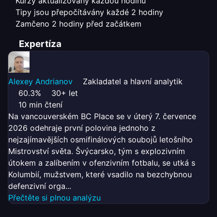
Kurzy aktualizovány každou hodinu
Tipy jsou přepočítávány každé 2 hodiny
Zamčeno 2 hodiny před začátkem
Expertíza
Alexey Andrianov
Zakladatel a hlavní analytik
60.3%
30+ let
10 min čtení
Na vancouverském BC Place se v úterý 7. července
2026 odehraje první polovina jednoho z
nejzajímavějších osmifinálových soubojů letošního
Mistrovství světa. Švýcarsko, tým s explozivním
útokem a zalíbením v ofenzivním fotbalu, se utká s
Kolumbií, mužstvem, které vsadilo na bezchybnou
defenzivní orga...
Přečtěte si plnou analýzu