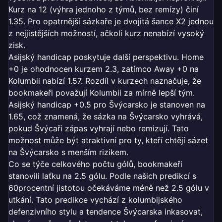
Kurz na 12 (výhra jednoho z týmů, bez remízy) činí
1.35. Pro opatrnější sázkaře je dvojitá šance X2 jednou
z nejjistějších možností, ačkoli kurz nenabízí vysoký
zisk.
Asijský handicap poskytuje další perspektivu. Home
+0 je ohodnocen kurzem 2.3, zatímco Away +0 na
Kolumbii nabízí 1.57. Rozdíl v kurzech naznačuje, že
bookmakeři považují Kolumbii za mírně lepší tým.
Asijský handicap +0.5 pro Švýcarsko je stanoven na
1.65, což znamená, že sázka na Švýcarsko vyhrává,
pokud Švýcaři zápas vyhrají nebo remizují. Tato
možnost může být atraktivní pro ty, kteří chtějí sázet
na Švýcarsko s menším rizikem.
Co se týče celkového počtu gólů, bookmakeři
stanovili laťku na 2.5 gólu. Podle našich predikcí s
60procentní jistotou očekáváme méně než 2.5 gólu v
utkání. Tato predikce vychází z kolumbijského
defenzivního stylu a tendence Švýcarska inkasovat,