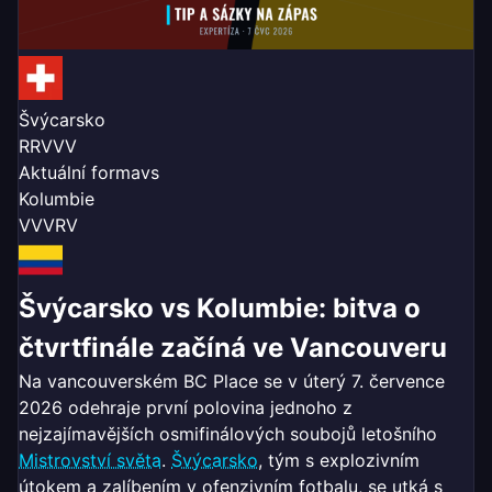
Švýcarsko
R
R
V
V
V
Aktuální forma
vs
Kolumbie
V
V
V
R
V
Švýcarsko vs Kolumbie: bitva o
čtvrtfinále začíná ve Vancouveru
Na vancouverském BC Place se v úterý 7. července
2026 odehraje první polovina jednoho z
nejzajímavějších osmifinálových soubojů letošního
Mistrovství světa
.
Švýcarsko
, tým s explozivním
útokem a zalíbením v ofenzivním fotbalu, se utká s