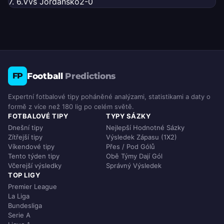
7. 6.
V
vs Jordánsko
2-0
Football
Predictions
FP
Expertní fotbalové tipy poháněné analýzami, statistikami a daty o
formě z více než 180 lig po celém světě.
FOTBALOVÉ TIPY
TYPY SÁZKY
Dnešní tipy
Nejlepší Hodnotné Sázky
Zítřejší tipy
Výsledek Zápasu (1X2)
Víkendové tipy
Přes / Pod Gólů
Tento týden tipy
Obě Týmy Dají Gól
Včerejší výsledky
Správný Výsledek
TOP LIGY
Premier League
La Liga
Bundesliga
Serie A