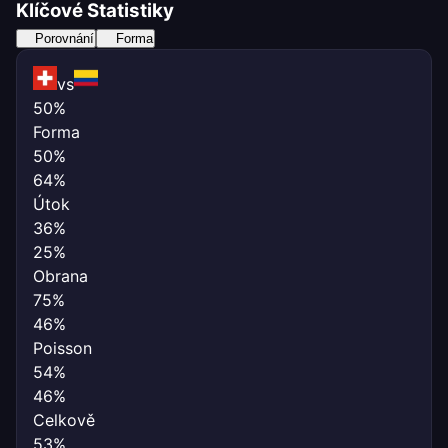
Klíčové Statistiky
Porovnání
Forma
vs
50%
Forma
50%
64%
Útok
36%
25%
Obrana
75%
46%
Poisson
54%
46%
Celkově
53%