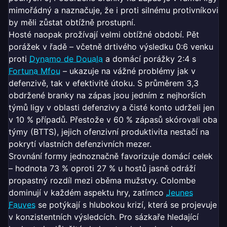
mimořádný a naznačuje, že i proti silnému protivníkovi
by měli zůstat obtížně prostupní.
Hosté naopak prožívají velmi obtížné období. Pět
porážek v řadě – včetně drtivého výsledku 0:6 venku
proti
Dynamo de Douala
a domácí porážky 2:4 s
Fortuna Mfou
– ukazuje na vážné problémy jak v
defenzivě, tak v efektivitě útoku. S průměrem 3,3
obdržené branky na zápas jsou jedním z nejhorších
týmů ligy v oblasti defenzivy a čisté konto udrželi jen
v 10 % případů. Přestože v 60 % zápasů skórovali oba
týmy (BTTS), jejich ofenzivní produktivita nestačí na
pokrytí vlastních defenzivních mezer.
Srovnání formy jednoznačně favorizuje domácí celek
– hodnota 73 % oproti 27 % u hostů jasně odráží
propastný rozdíl mezi oběma mužstvy. Colombe
dominují v každém aspektu hry, zatímco
Jeunes
Fauves
se potýkají s hlubokou krizí, která se projevuje
v konzistentních výsledcích. Pro sázkaře hledající