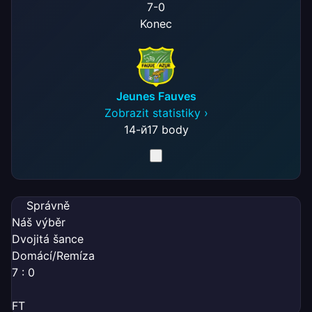
7
-
0
Konec
Jeunes Fauves
Zobrazit statistiky ›
14-й
17 body
Správně
Náš výběr
Dvojitá šance
Domácí/Remíza
7 : 0
FT