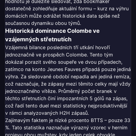
hodnotu je důležité sledovat, zda bookmaker
dostatečně zohledňuje aktuální formu – kurz na výhru
domácích může odrážet historická data spíše než
současnou dynamiku obou týmů.
Historická dominance Colombe ve
vzájemných střetnutích
Vzájemná bilance posledních tří utkání hovoří
jednoznačně ve prospěch Colombe. Tento tým
dokázal porazit svého soupeře ve dvou případech,
zatímco na konto Jeunes Fauves připadá pouze jediná
výhra. Za sledované období nepadla ani jediná remíza,
což naznačuje, že zápasy mezi těmito celky mají vždy
jednoznačného vítěze. Průměrný počet branek v
těchto střetnutích činí impozantních 5 gólů na zápas,
což řadí tento duel mezi statisticky nejproduktivnější
v rámci analyzovaných H2H zápasů.
Zajímavým faktem je nízké procento BTTS – pouze 33
%. Tato statistika naznačuje výrazný vzorec v herním
projevu obou mužstev, kdy jeden celek obvykle