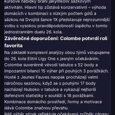
kursové nabídky brání jakýmkoliv sázkovým
aktivitám. Hlavní tip zůstává konzervativní – výhoda
domácích v kombinaci s nízkým počtem gólů a
sázkou na Dvojitá šance 1X představuje nejrozumnější
volbu s vysokou pravděpodobností úspěchu v tomto
jednostranném duelu 26. kola.
Závěrečné doporučení: Colombe potvrdí roli
favorita
Na základě komplexní analýzy obou týmů vstupujeme
do 26. kola Elitní Ligy One s jasným očekáváním.
Colombe suverénně vévodí tabulce s 52 body a
impozantní bilancí 15 výher při pouhých 3 porážkách.
Hosté z Jeunes Fauves naopak procházejí velmi
náročnou sezónou, když se s pouhými 17 body
nacházejí hluboko v tabulce a vykazují nejhorší
defenzivní statistiky v soutěži s 18 porážkami.
Kombinace domácího prostředí, formy a motivace
dává Colombe značnou převahu.
Náš výběr sázek reflektuje očekávaný průběh zápasu.