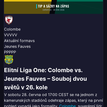
Colombe
V
V
V
V
V
Aktuální forma
vs
Jeunes Fauves
P
P
P
P
P
Elitní Liga One: Colombe vs.
Jeunes Fauves – Souboj dvou
světů v 26. kole
V sobotu 28. června od 17:00 CEST se na jednom z
kamerunských stadiónů odehraje zápas, který na první
pohled vypadá jako formality.
Colombe
, suverénní lídr