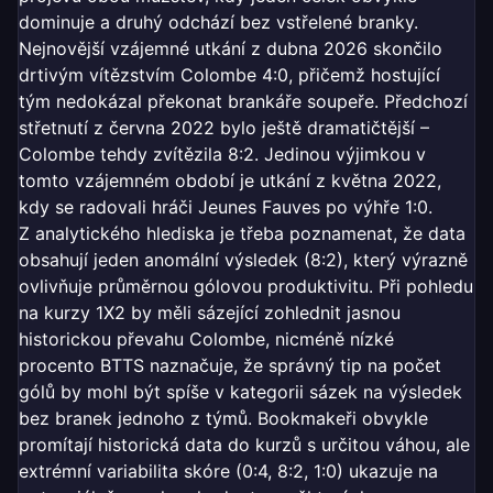
dominuje a druhý odchází bez vstřelené branky.
Nejnovější vzájemné utkání z dubna 2026 skončilo
drtivým vítězstvím Colombe 4:0, přičemž hostující
tým nedokázal překonat brankáře soupeře. Předchozí
střetnutí z června 2022 bylo ještě dramatičtější –
Colombe tehdy zvítězila 8:2. Jedinou výjimkou v
tomto vzájemném období je utkání z května 2022,
kdy se radovali hráči Jeunes Fauves po výhře 1:0.
Z analytického hlediska je třeba poznamenat, že data
obsahují jeden anomální výsledek (8:2), který výrazně
ovlivňuje průměrnou gólovou produktivitu. Při pohledu
na kurzy 1X2 by měli sázející zohlednit jasnou
historickou převahu Colombe, nicméně nízké
procento BTTS naznačuje, že správný tip na počet
gólů by mohl být spíše v kategorii sázek na výsledek
bez branek jednoho z týmů. Bookmakeři obvykle
promítají historická data do kurzů s určitou váhou, ale
extrémní variabilita skóre (0:4, 8:2, 1:0) ukazuje na