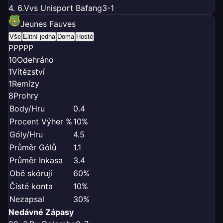
4. 6.
V
vs Unisport Bafang
3-1
Jeunes Fauves
Vše
Elitní jedna
Doma
Hosté
P
P
P
P
P
10
Odehráno
1
Vítězství
1
Remízy
8
Prohry
Body/Hru
0.4
Procent Výher %
10%
Góly/Hru
4.5
Průměr Gólů
1.1
Průměr Inkasa
3.4
Obě skórují
60%
Čisté konta
10%
Nezapsal
30%
Nedávné Zápasy