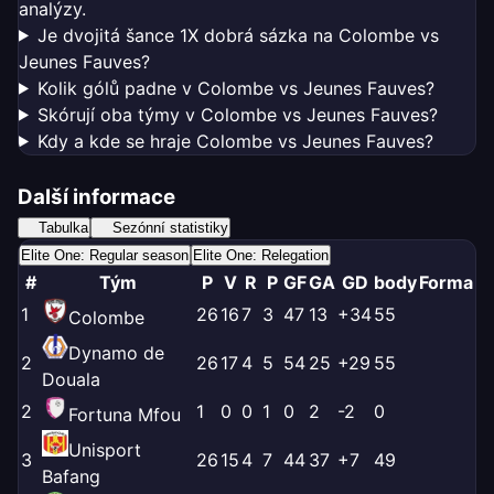
analýzy.
Je dvojitá šance 1X dobrá sázka na Colombe vs
Jeunes Fauves?
Kolik gólů padne v Colombe vs Jeunes Fauves?
Skórují oba týmy v Colombe vs Jeunes Fauves?
Kdy a kde se hraje Colombe vs Jeunes Fauves?
Další informace
Tabulka
Sezónní statistiky
Elite One: Regular season
Elite One: Relegation
#
Tým
P
V
R
P
GF
GA
GD
body
Forma
1
26
16
7
3
47
13
+34
55
Colombe
Dynamo de
2
26
17
4
5
54
25
+29
55
Douala
2
1
0
0
1
0
2
-2
0
Fortuna Mfou
Unisport
3
26
15
4
7
44
37
+7
49
Bafang