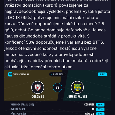
Vítězství domácích (kurz 1) považujeme za
nejpravděpodobnější výsledek, přičemž vysoká jistota
u DC 1X (95%) potvrzuje minimální riziko tohoto
kurzu. Důrazně doporučujeme také tip na méně 2.5
gólů, neboť Colombe dominuje defenzivně a Jeunes
Fauves dlouhodobě strádá v produktivitě. S
konfidencí 53% doporučujeme i variantu bez BTTS,
jelikož ofenzivní schopnosti hostů jsou výrazně
omezené. Uvedené kurzy a pravděpodobnosti
pocházejí z nabídky předních bookmakerů a odrážejí
aktuální tržní ocenění tohoto utkání.