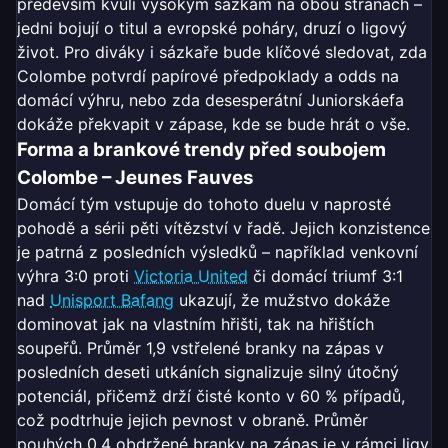
především kvůli vysokým sázkám na obou stranách –
jedni bojují o titul a evropské poháry, druzí o ligový
život. Pro diváky i sázkaře bude klíčové sledovat, zda
Colombe potvrdí papírové předpoklady a odds na
domácí výhru, nebo zda desesperátní Juniorskáefa
dokáže překvapit v zápase, kde se bude hrát o vše.
Forma a brankové trendy před soubojem
Colombe – Jeunes Fauves
Domácí tým vstupuje do tohoto duelu v naprosté
pohodě a sérii pěti vítězství v řadě. Jejich konzistence
je patrná z posledních výsledků – například venkovní
výhra 3:0 proti
Victoria United
či domácí triumf 3:1
nad
Unisport Bafang
ukazují, že mužstvo dokáže
dominovat jak na vlastním hřišti, tak na hřištích
soupeřů. Průměr 1,9 vstřelené branky na zápas v
posledních deseti utkáních signalizuje silný útočný
potenciál, přičemž drží čisté konto v 60 % případů,
což podtrhuje jejich pevnost v obraně. Průměr
pouhých 0,4 obdržené branky na zápas je v rámci ligy