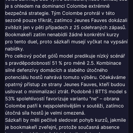
je s ohledem na dominanci Colombe extrémně
bezpečná strategie. Tým Colombe prohrál v této
sezoně pouze třikrát, zatímco Jeunes Fauves dokázali
zvítězit jen v pěti případech z 25 odehraných zápasů.
Bookmakeři zatím nenabídli žádné konkrétní kurzy
pro tento duel, proto sázkaři musejí vyčkat na vypsání
nabídky.
Pro celkový počet gólů model predikuje nízký scénář
s pravděpodobností 51 % pro méně 2.5. Kombinace
silné defenzívy domácích a slabého útočného
potenciálu hostů nahrává tomuto výběru. Očekáváme
opatrný přístup ze strany Jeunes Fauves, kteří budou
usilovat o minimalizaci ztrát. Podobně i BTTS model s
53% spolehlivostí favorizuje variantu "ne" – obrana
Colombe patří k nejspolehlivějším v soutěži, zatímco
útočná síla hostů je velmi omezená.
Sázkaři by měli pečlivě sledovat pohyb kurzů, jakmile
je bookmakeři zveřejní, protože současná absence