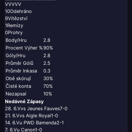
V
V
V
V
V
10
Odehráno
9
Vítězství
1
Remízy
0
Prohry
Body/Hru
2.8
Procent Výher %
90%
Góly/Hru
2.8
Průměr Gólů
2.5
Průměr Inkasa
0.3
Obě skórují
30%
Čisté konta
70%
Nezapsal
10%
Nedávné Zápasy
28. 6.
V
vs Jeunes Fauves
7-0
21. 6.
V
vs Aigle Royal
1-0
14. 6.
V
u PWD Bamenda
2-1
7. 6.
V
u Canon
1-0