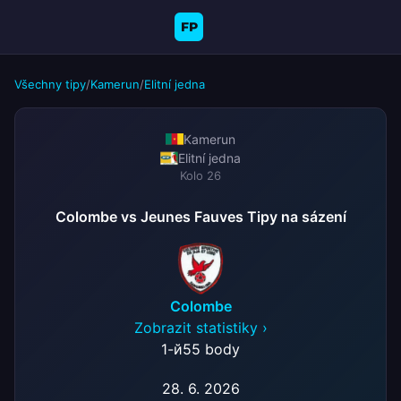
FP
Všechny tipy
/
Kamerun
/
Elitní jedna
Kamerun
Elitní jedna
Kolo 26
Colombe vs Jeunes Fauves Tipy na sázení
Colombe
Zobrazit statistiky ›
1-й
55 body
28. 6. 2026