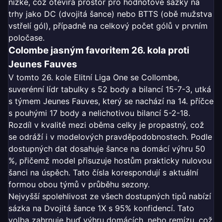
nízké, což otevírá prostor pro hodnotové sázky na
trhy jako DC (dvojitá šance) nebo BTTS (obě mužstva
vstřelí gól), případně na celkový počet gólů v prvním
poločase.
Colombe jasným favoritem 26. kola proti
Jeunes Fauves
V tomto 26. kole Elitní Liga One se Collombe,
suverénní lídr tabulky s 52 body a bilancí 15-7-3, utká
s týmem Jeunes Fauves, který se nachází na 14. příčce
s pouhými 17 body a nelichotivou bilancí 5-2-18.
Rozdíl v kvalitě mezi oběma celky je propastný, což
se odráží i v modelových pravděpodobnostech. Podle
dostupných dat dosahuje šance na domácí výhru 50
%, přičemž model přisuzuje hostům prakticky nulovou
šanci na úspěch. Tato čísla korespondují s aktuální
formou obou týmů v průběhu sezony.
Nejvyšší spolehlivost ze všech dostupných tipů nabízí
sázka na Dvojitá šance 1X s 95% konfidencí. Tato
volba zahrnuje buď výhru domácích, nebo remízu, což