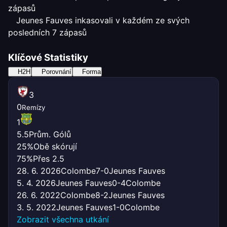
zápasů
Jeunes Fauves inkasovali v každém ze svých
posledních 7 zápasů
Klíčové Statistiky
H2H
Porovnání
Forma
3
0
Remízy
1
5.5
Prům. Gólů
25%
Obě skórují
75%
Přes 2.5
28. 6. 2026
Colombe
7-0
Jeunes Fauves
5. 4. 2026
Jeunes Fauves
0-4
Colombe
26. 6. 2022
Colombe
8-2
Jeunes Fauves
3. 5. 2022
Jeunes Fauves
1-0
Colombe
Zobrazit všechna utkání