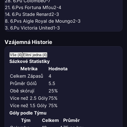
28. 6.
P
u Colombe
0-7
21. 6.
P
vs Fortuna Mfou
2-4
14. 6.
P
u Stade Renard
2-3
8. 6.
P
vs Aigle Royal de Moungo
2-3
3. 6.
P
u Victoria United
1-3
Vzájemná Historie
Vše (4)
Elitní jedna (4)
Sázkové Statistiky
Metrika
Hodnota
Celkem Zápasů
4
Průměr Gólů
5.5
Obě skórují
25%
Více než 2.5 Góly
75%
Více než 1.5 Góly
75%
Góly podle Týmu
Tým
Celkem
Průměr