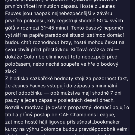
prvních třiceti minutách zápasu. Hosté z Jeunes
Fauves jsou naopak nejnebezpečnější v závěru
prvního poločasu, kdy registrují shodně 50 % svých
gólů v rozmezí 31–45 minut. Tento časový nepoměr
vytváří na papíře paradoxní situaci: zatímco domácí
budou chtít rozhodnout brzy, hosté mohou čekat na
svou chvíli před přestávkou. Klíčová otázka zní —
dokáže Colombe eliminovat toto nebezpečí před
poločasem, nebo nechá soupeře ve hře o bodový
zisk?
Z hlediska sázkařské hodnoty stojí za pozornost fakt,
že Jeunes Fauves vstupují do zápasu s minimální
porcí odpočinku — obě mužstva mají shodně 7 dní
pauzy a jeden zápas v posledních deseti dnech.
Rozdíl v motivaci je ovšem propastný: domácí bojují o
titul a přímý postup do CAF Champions League,
zatímco hosté hájí ligovou příslušnost..bookmaker
kurzy na výhru Colombe budou pravděpodobně velmi