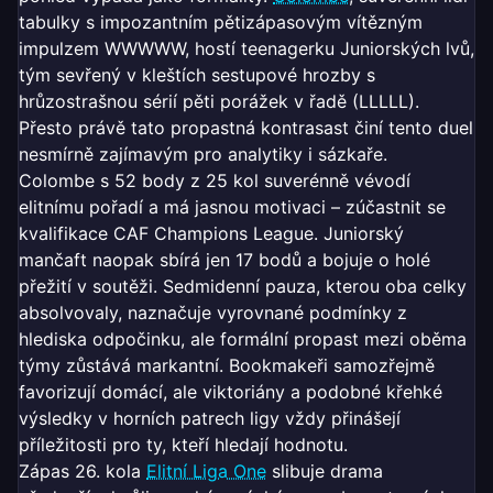
tabulky s impozantním pětizápasovým vítězným
impulzem WWWWW, hostí teenagerku Juniorských lvů,
tým sevřený v kleštích sestupové hrozby s
hrůzostrašnou sérií pěti porážek v řadě (LLLLL).
Přesto právě tato propastná kontrasast činí tento duel
nesmírně zajímavým pro analytiky i sázkaře.
Colombe s 52 body z 25 kol suverénně vévodí
elitnímu pořadí a má jasnou motivaci – zúčastnit se
kvalifikace CAF Champions League. Juniorský
mančaft naopak sbírá jen 17 bodů a bojuje o holé
přežití v soutěži. Sedmidenní pauza, kterou oba celky
absolvovaly, naznačuje vyrovnané podmínky z
hlediska odpočinku, ale formální propast mezi oběma
týmy zůstává markantní. Bookmakeři samozřejmě
favorizují domácí, ale viktoriány a podobné křehké
výsledky v horních patrech ligy vždy přinášejí
příležitosti pro ty, kteří hledají hodnotu.
Zápas 26. kola
Elitní Liga One
slibuje drama