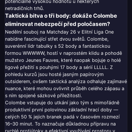
potenciálně vysokou hodnotu u některých
netradičních trhů.
Taktická bitva o tři body: dokáže Colombe
eliminovat nebezpečí před poločasem?
Nedělní souboj na Matchday 26 v Elitní Liga One
nabídne fascinující střet dvou světů. Colombe,
suverénní lídr tabulky s 52 body a fantastickou
formou WWWWW, hostí v naprostém klidu a pohodě
mužstvo Jeunes Fauves, které naopak bojuje o holé
ligové přežití s pouhými 17 body a sérií LLLLL. Z
pohledu kurzů jsou hosté jasným papírovým
outsiderem, ovšem taktická analýza odhaluje zajímavé
nuance, které mohou ovlivnit průběh celého zápasu a
s ním spojené sázkové příležitosti.
Colombe vstupuje do utkání jako tým s mimořádně
produktivní první polovinou základní hrací doby —
celých 50 % jejich branek padá v časovém rozmezí
16–30 minut. To naznačuje důkladnou přípravu na
rychlé protiútoky a efektivní využívání prostoru v