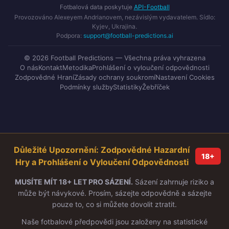
Fotbalová data poskytuje
API-Football
Provozováno Alexeyem Andrianovem, nezávislým vydavatelem. Sídlo:
Kyjev, Ukrajina.
Podpora:
support@football-predictions.ai
© 2026 Football Predictions — Všechna práva vyhrazena
O nás
Kontakt
Metodika
Prohlášení o vyloučení odpovědnosti
Zodpovědné Hraní
Zásady ochrany soukromí
Nastavení Cookies
Podmínky služby
Statistiky
Žebříček
Důležité Upozornění: Zodpovědné Hazardní
18+
Hry a Prohlášení o Vyloučení Odpovědnosti
MUSÍTE MÍT 18+ LET PRO SÁZENÍ.
Sázení zahrnuje riziko a
může být návykové. Prosím, sázejte odpovědně a sázejte
pouze to, co si můžete dovolit ztratit.
Naše fotbalové předpovědi jsou založeny na statistické