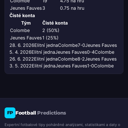
Colombe
19
4.75 na hru
Jeunes Fauves
3
0.75 na hru
Čisté konta
Tým
Čisté konta
Colombe
2 (50%)
Jeunes Fauves
1 (25%)
28. 6. 2026
Elitní jedna
Colombe
7-0
Jeunes Fauves
5. 4. 2026
Elitní jedna
Jeunes Fauves
0-4
Colombe
26. 6. 2022
Elitní jedna
Colombe
8-2
Jeunes Fauves
3. 5. 2022
Elitní jedna
Jeunes Fauves
1-0
Colombe
Football
Predictions
FP
Expertní fotbalové tipy poháněné analýzami, statistikami a daty o