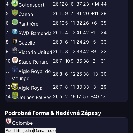
4
26
12
8
6
37
23
+14
44
Cotonsport
5
26
10
9
7
31
20
+11
39
Canon
6
26
10
5
11
32
26
+6
35
Panthère
7
26
10
4
12
41
42
-1
34
PWD Bamenda
8
26
9
6
11
24
29
-5
33
Gazelle
9
26
10
3
13
33
42
-9
33
Victoria United
10
26
7
10
9
36
38
-2
31
Stade Renard
Aigle Royal de
11
26
8
6
12
25
38
-13
30
Moungo
12
26
7
8
11
30
33
-3
29
Aigle Royal
14
26
5
2
19
17
57
-40
17
Jeunes Fauves
Podrobná Forma & Nedávné Zápasy
Colombe
Vše
Elitní jedna
Doma
Hosté